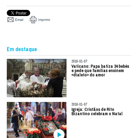
Em destaque
2018-01-07
Vaticano: Papa batiza 34 bebés
e pede que famílias ensinem
«dialeto» do amor
2018-01-07
Igreja: Cristãos de Rito
Bizantino celebram o Natal