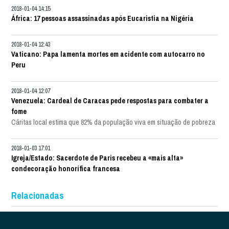
2018-01-04 14:15
África: 17 pessoas assassinadas após Eucaristia na Nigéria
2018-01-04 12:43
Vaticano: Papa lamenta mortes em acidente com autocarro no
Peru
2018-01-04 12:07
Venezuela: Cardeal de Caracas pede respostas para combater a
fome
Cáritas local estima que 82% da população viva em situação de pobreza
2018-01-03 17:01
Igreja/Estado: Sacerdote de Paris recebeu a «mais alta»
condecoração honorífica francesa
Relacionadas