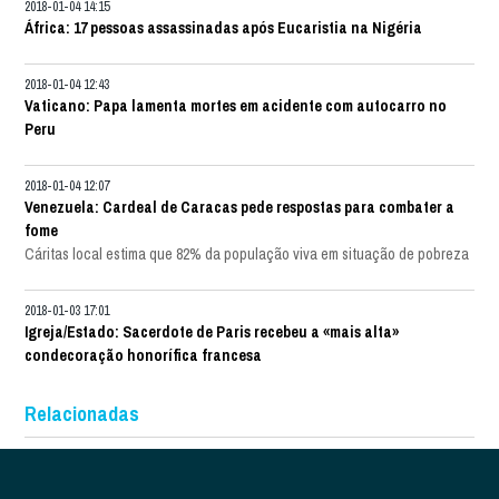
2018-01-04 14:15
África: 17 pessoas assassinadas após Eucaristia na Nigéria
2018-01-04 12:43
Vaticano: Papa lamenta mortes em acidente com autocarro no
Peru
2018-01-04 12:07
Venezuela: Cardeal de Caracas pede respostas para combater a
fome
Cáritas local estima que 82% da população viva em situação de pobreza
2018-01-03 17:01
Igreja/Estado: Sacerdote de Paris recebeu a «mais alta»
condecoração honorífica francesa
Relacionadas