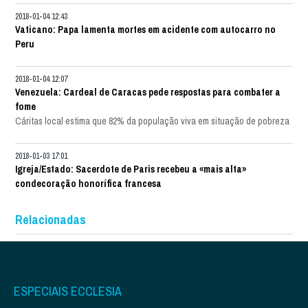
2018-01-04 12:43
Vaticano: Papa lamenta mortes em acidente com autocarro no
Peru
2018-01-04 12:07
Venezuela: Cardeal de Caracas pede respostas para combater a
fome
Cáritas local estima que 82% da população viva em situação de pobreza
2018-01-03 17:01
Igreja/Estado: Sacerdote de Paris recebeu a «mais alta»
condecoração honorífica francesa
Relacionadas
ESPECIAIS ECCLESIA