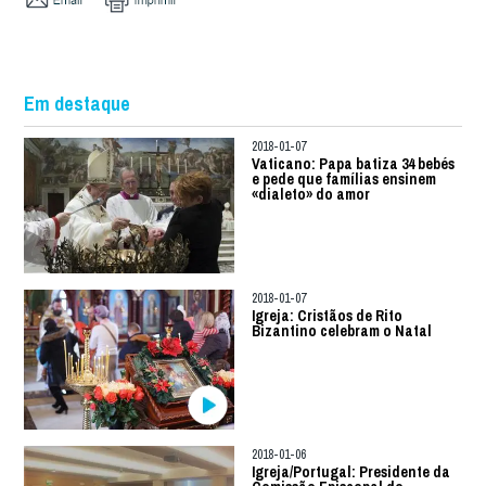
Em destaque
2018-01-07
Vaticano: Papa batiza 34 bebés
e pede que famílias ensinem
«dialeto» do amor
2018-01-07
Igreja: Cristãos de Rito
Bizantino celebram o Natal
2018-01-06
Igreja/Portugal: Presidente da