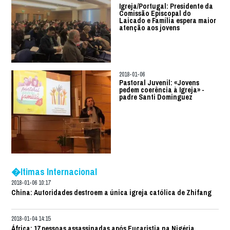
Igreja/Portugal: Presidente da
Comissão Episcopal do
Laicado e Família espera maior
atenção aos jovens
2018-01-06
Pastoral Juvenil: «Jovens
pedem coerência à Igreja» -
padre Santi Dominguez
�ltimas Internacional
2018-01-06 10:17
China: Autoridades destroem a única igreja católica de Zhifang
2018-01-04 14:15
África: 17 pessoas assassinadas após Eucaristia na Nigéria