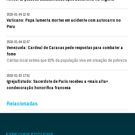
2018-01-04 12:43
Vaticano: Papa lamenta mortes em acidente com autocarro no
Peru
2018-01-04 12:07
Venezuela: Cardeal de Caracas pede respostas para combater a
fome
Cáritas local estima que 82% da população viva em situação de pobreza
2018-01-03 17:01
Igreja/Estado: Sacerdote de Paris recebeu a «mais alta»
condecoração honorífica francesa
Relacionadas
ESPECIAIS ECCLESIA