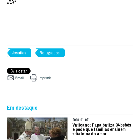
JCP
Jesuítas
Refugiados
Em destaque
2018-01-07
Vaticano: Papa batiza 34 bebés
e pede que famílias ensinem
«dialeto» do amor