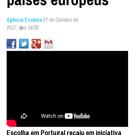
Agência Ecclesia
27 de Outubro de
2017, �s 16:02
Escolha em Portugal recaiu em iniciativa