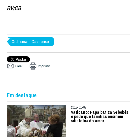
RV/CB
Ordinariato Castrense
Em destaque
2018-01-07
Vaticano: Papa batiza 34 bebés
e pede que famílias ensinem
«dialeto» do amor