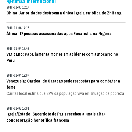
�ltimas Internacional
2018-01-06 10:17
China: Autoridades destroem a única igreja católica de Zhifang
2018-01-04 14:15
África: 17 pessoas assassinadas após Eucaristia na Nigéria
2018-01-04 12:43
Vaticano: Papa lamenta mortes em acidente com autocarro no
Peru
2018-01-04 12:07
Venezuela: Cardeal de Caracas pede respostas para combater a
fome
Cáritas local estima que 82% da população viva em situação de pobreza
2018-01-03 17:01
Igreja/Estado: Sacerdote de Paris recebeu a «mais alta»
condecoração honorífica francesa