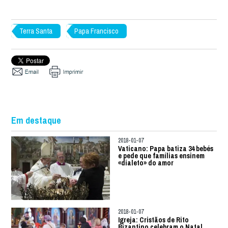
Terra Santa
Papa Francisco
Em destaque
2018-01-07
Vaticano: Papa batiza 34 bebés
e pede que famílias ensinem
«dialeto» do amor
2018-01-07
Igreja: Cristãos de Rito
Bizantino celebram o Natal