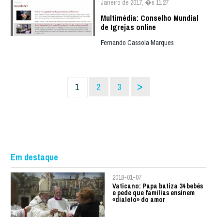
Janeiro de 2017, �s 11:27
Multimédia: Conselho Mundial
de Igrejas online
Fernando Cassola Marques
>
1
2
3
Em destaque
2018-01-07
Vaticano: Papa batiza 34 bebés
e pede que famílias ensinem
«dialeto» do amor