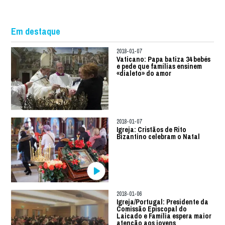
Em destaque
2018-01-07
Vaticano: Papa batiza 34 bebés
e pede que famílias ensinem
«dialeto» do amor
2018-01-07
Igreja: Cristãos de Rito
Bizantino celebram o Natal
2018-01-06
Igreja/Portugal: Presidente da
Comissão Episcopal do
Laicado e Família espera maior
atenção aos jovens