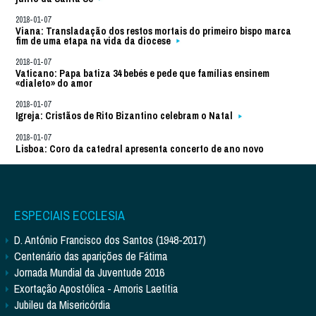
2018-01-07
Viana: Transladação dos restos mortais do primeiro bispo marca
fim de uma etapa na vida da diocese
2018-01-07
Vaticano: Papa batiza 34 bebés e pede que famílias ensinem
«dialeto» do amor
2018-01-07
Igreja: Cristãos de Rito Bizantino celebram o Natal
2018-01-07
Lisboa: Coro da catedral apresenta concerto de ano novo
ESPECIAIS ECCLESIA
D. António Francisco dos Santos (1948-2017)
Centenário das aparições de Fátima
Jornada Mundial da Juventude 2016
Exortação Apostólica - Amoris Laetitia
Jubileu da Misericórdia