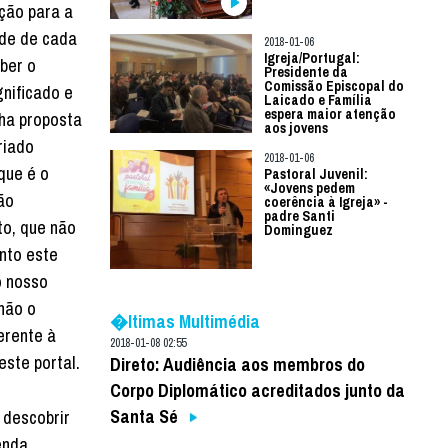
ção para a
de de cada
2018-01-06
Igreja/Portugal:
ber o
Presidente da
Comissão Episcopal do
gnificado e
Laicado e Família
espera maior atenção
ha proposta
aos jovens
riado
2018-01-06
que é o
Pastoral Juvenil:
«Jovens pedem
ão
coerência à Igreja» -
padre Santi
to, que não
Dominguez
nto este
 nosso
não o
�ltimas Multimédia
ferente à
2018-01-08 02:55
este portal.
Direto: Audiência aos membros do
Corpo Diplomático acreditados junto da
Santa Sé
 descobrir
enda