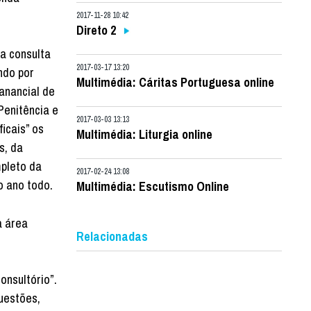
2017-11-28 10:42
Direto 2
ra consulta
2017-03-17 13:20
ndo por
Multimédia: Cáritas Portuguesa online
manancial de
Penitência e
2017-03-03 13:13
icais” os
Multimédia: Liturgia online
s, da
mpleto da
2017-02-24 13:08
o ano todo.
Multimédia: Escutismo Online
a área
Relacionadas
onsultório”.
uestões,