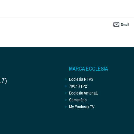
MARCA ECCLESIA
17)
Ecclesia RTP2
70X7 RTP2
Ecclesia Antena1
Semanário
My Ecclesia TV