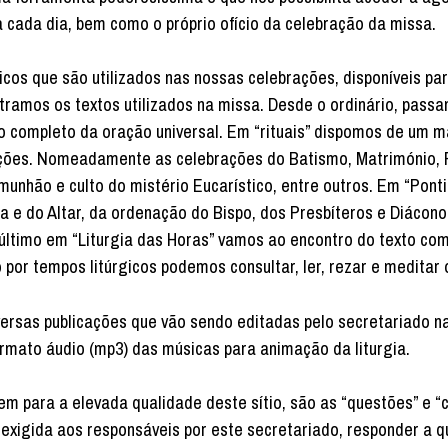
ra cada dia, bem como o próprio ofício da celebração da missa.
cos que são utilizados nas nossas celebrações, disponíveis pa
ntramos os textos utilizados na missa. Desde o ordinário, passa
livro completo da oração universal. Em “rituais” dispomos de um 
brações. Nomeadamente as celebrações do Batismo, Matrimónio, 
unhão e culto do mistério Eucarístico, entre outros. Em “Pontif
a e do Altar, da ordenação do Bispo, dos Presbíteros e Diácono
or último em “Liturgia das Horas” vamos ao encontro do texto co
o por tempos litúrgicos podemos consultar, ler, rezar e meditar 
versas publicações que vão sendo editadas pelo secretariado n
ormato áudio (mp3) das músicas para animação da liturgia.
em para a elevada qualidade deste sítio, são as “questões” e “c
exigida aos responsáveis por este secretariado, responder a q