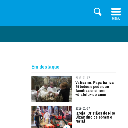
Em destaque
2018-01-07
Vaticano: Papa batiza
34 bebés e pede que
famílias ensinem
«dialeto» do amor
2018-01-07
Igreja: Cristãos de Rito
Bizantino celebram o
Natal