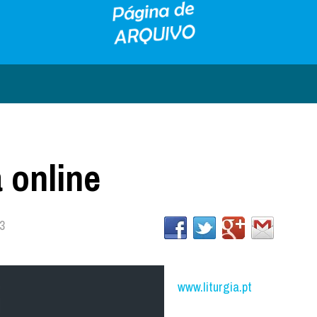
 online
3
www.liturgia.pt