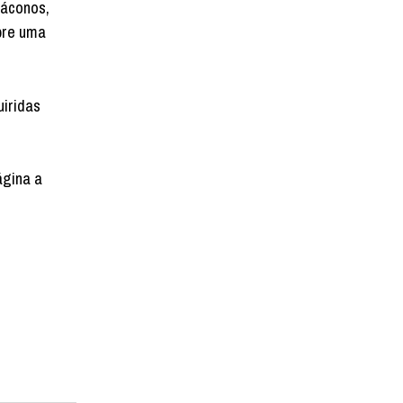
iáconos,
bre uma
uiridas
ágina a