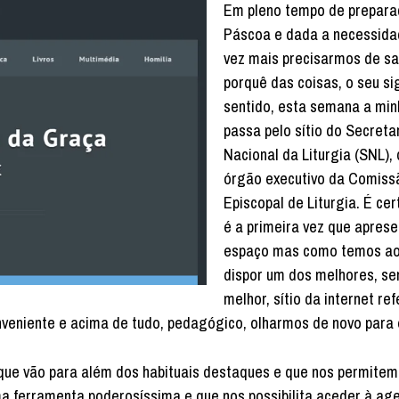
Em pleno tempo de prepara
Páscoa e dada a necessida
vez mais precisarmos de sa
porquê das coisas, o seu si
sentido, esta semana a min
passa pelo sítio do Secreta
Nacional da Liturgia (SNL), 
órgão executivo da Comiss
Episcopal de Liturgia. É cer
é a primeira vez que aprese
espaço mas como temos ao
dispor um dos melhores, se
melhor, sítio da internet re
nveniente e acima de tudo, pedagógico, olharmos de novo para 
 que vão para além dos habituais destaques e que nos permitem
uma ferramenta poderosíssima e que nos possibilita aceder à ag