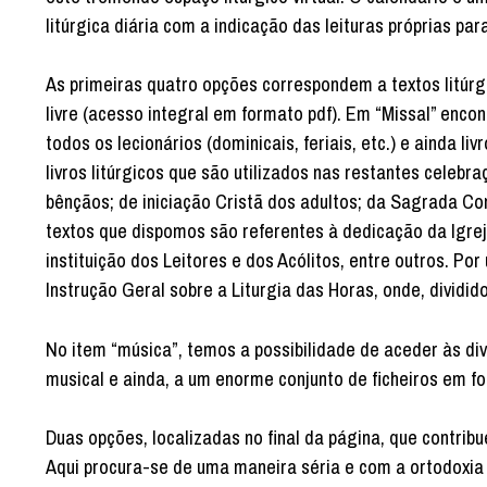
litúrgica diária com a indicação das leituras próprias pa
As primeiras quatro opções correspondem a textos litúrgi
livre (acesso integral em formato pdf). Em “Missal” enco
todos os lecionários (dominicais, feriais, etc.) e ainda 
livros litúrgicos que são utilizados nas restantes cele
bênçãos; de iniciação Cristã dos adultos; da Sagrada Com
textos que dispomos são referentes à dedicação da Igrej
instituição dos Leitores e dos Acólitos, entre outros. P
Instrução Geral sobre a Liturgia das Horas, onde, dividid
No item “música”, temos a possibilidade de aceder às di
musical e ainda, a um enorme conjunto de ficheiros em f
Duas opções, localizadas no final da página, que contribu
Aqui procura-se de uma maneira séria e com a ortodoxia 