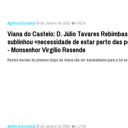
Agência Ecclesia
06 de Janeiro de 2018, �s 09:24
Viana do Castelo: D. Júlio Tavares Rebimbas
sublinhou «necessidade de estar perto das 
- Monsenhor Virgílio Resende
Restos mortais do primeiro bispo de Viana vão ser transladados para a Sé e
Agência Ecclesia
05 de Janeiro de 2018, �s 17:04