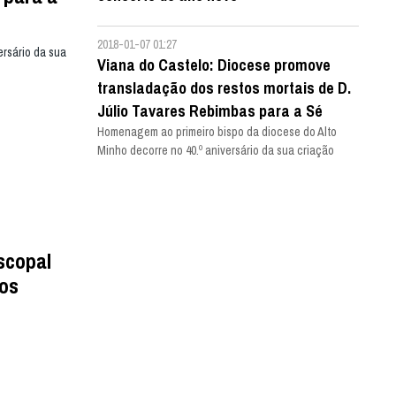
2018-01-07 01:27
ersário da sua
Viana do Castelo: Diocese promove
transladação dos restos mortais de D.
Júlio Tavares Rebimbas para a Sé
Homenagem ao primeiro bispo da diocese do Alto
Minho decorre no 40.º aniversário da sua criação
scopal
aos