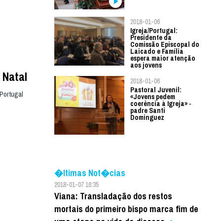
2018-01-06
Igreja/Portugal:
Presidente da
Comissão Episcopal do
Laicado e Família
espera maior atenção
aos jovens
 Natal
2018-01-06
Pastoral Juvenil:
Portugal
«Jovens pedem
coerência à Igreja» -
padre Santi
Dominguez
�ltimas Not�cias
2018-01-07 16:35
Viana: Transladação dos restos
mortais do primeiro bispo marca fim de