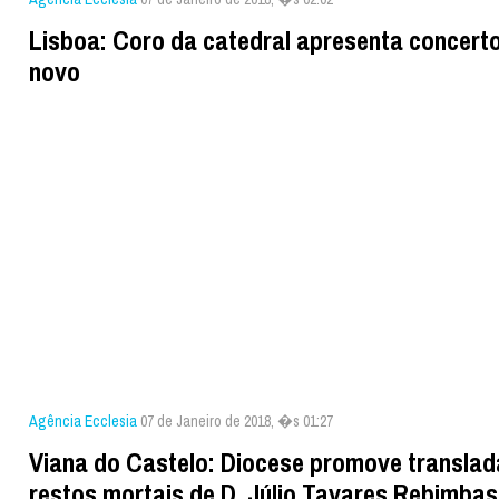
Lisboa: Coro da catedral apresenta concert
novo
Agência Ecclesia
07 de Janeiro de 2018, �s 01:27
Viana do Castelo: Diocese promove transla
restos mortais de D. Júlio Tavares Rebimbas