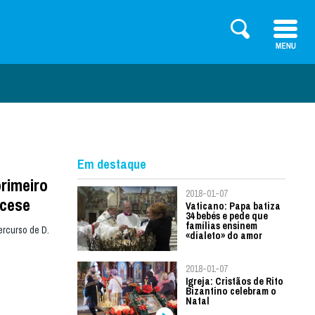
Em destaque
rimeiro
2018-01-07
ocese
Vaticano: Papa batiza
34 bebés e pede que
famílias ensinem
ercurso de D.
«dialeto» do amor
2018-01-07
Igreja: Cristãos de Rito
Bizantino celebram o
Natal