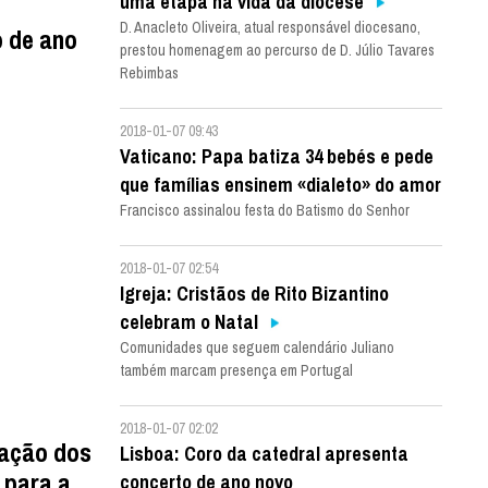
uma etapa na vida da diocese
D. Anacleto Oliveira, atual responsável diocesano,
o de ano
prestou homenagem ao percurso de D. Júlio Tavares
Rebimbas
2018-01-07 09:43
Vaticano: Papa batiza 34 bebés e pede
que famílias ensinem «dialeto» do amor
Francisco assinalou festa do Batismo do Senhor
2018-01-07 02:54
Igreja: Cristãos de Rito Bizantino
celebram o Natal
Comunidades que seguem calendário Juliano
também marcam presença em Portugal
2018-01-07 02:02
dação dos
Lisboa: Coro da catedral apresenta
 para a
concerto de ano novo