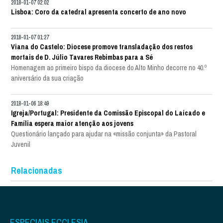
2018-01-07 02:02
Lisboa: Coro da catedral apresenta concerto de ano novo
2018-01-07 01:27
Viana do Castelo: Diocese promove transladação dos restos
mortais de D. Júlio Tavares Rebimbas para a Sé
Homenagem ao primeiro bispo da diocese do Alto Minho decorre no 40.º
aniversário da sua criação
2018-01-06 18:49
Igreja/Portugal: Presidente da Comissão Episcopal do Laicado e
Família espera maior atenção aos jovens
Questionário lançado para ajudar na «missão conjunta» da Pastoral
Juvenil
Relacionadas
ESPECIAIS ECCLESIA