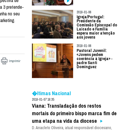
spectiva de
a 3 pretende-
2018-01-06
anha no seu
Igreja/Portugal:
arketing.
Presidente da
Comissão Episcopal do
Laicado e Família
espera maior atenção
aos jovens
2018-01-06
Pastoral Juvenil:
«Jovens pedem
coerência à Igreja» -
padre Santi
Dominguez
�ltimas Nacional
2018-01-07 16:35
Viana: Transladação dos restos
mortais do primeiro bispo marca fim de
uma etapa na vida da diocese
D. Anacleto Oliveira, atual responsável diocesano,