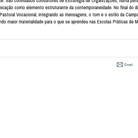
ise. São convidados consultores de Estratégia de Organizações, numa per
nicação como elemento estruturante da contemporaneidade. No final do di
Pastoral Vocacional, integrando as mensagens, o tom e o estilo da Camp
ndo maior materialidade para o que se aprendeu nas Escolas Práticas de M