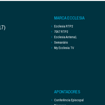
MARCA ECCLESIA
17)
Ecclesia RTP2
70X7 RTP2
Ecclesia Antena1
Semanário
My Ecclesia TV
APONTADORES
Conferência Episcopal