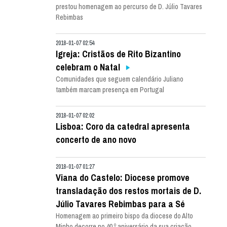
prestou homenagem ao percurso de D. Júlio Tavares
Rebimbas
2018-01-07 02:54
Igreja: Cristãos de Rito Bizantino
celebram o Natal
Comunidades que seguem calendário Juliano
também marcam presença em Portugal
2018-01-07 02:02
Lisboa: Coro da catedral apresenta
concerto de ano novo
2018-01-07 01:27
Viana do Castelo: Diocese promove
transladação dos restos mortais de D.
Júlio Tavares Rebimbas para a Sé
Homenagem ao primeiro bispo da diocese do Alto
Minho decorre no 40.º aniversário da sua criação