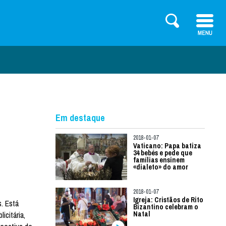
Em destaque
2018-01-07
Vaticano: Papa batiza
34 bebés e pede que
famílias ensinem
«dialeto» do amor
2018-01-07
Igreja: Cristãos de Rito
. Está
Bizantino celebram o
icitária,
Natal