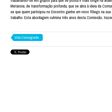
trabalhando-se em grupos para que se possa ir mais longe na anál
Metanoia, de transformação profunda, que se abra à ideia da Comu
se que quem participou no Encontro ganhe um novo fôlego na sua 
trabalho. Esta abordagem culmina três anos desta Comissão, traze
Vida Consagrada