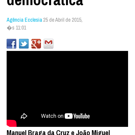
Agência Ecclesia
25 de Abril de 2015,
�s 11:01
Manuel Braga da Cruz e João Miguel