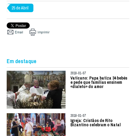
25 de Abril
Em destaque
2018-01-07
Vaticano: Papa batiza 34 bebés
e pede que famílias ensinem
«dialeto» do amor
2018-01-07
Igreja: Cristãos de Rito
Bizantino celebram o Natal