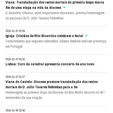
Viana: Transladação dos restos mortais do primeiro bispo marca
fim de uma etapa na vida da diocese
D. Anacleto Oliveira, atual responsável diocesano, prestou homenagem
ao percurso de D. Júlio Tavares Rebimbas
2018-01-07 02:54
Igreja: Cristãos de Rito Bizantino celebram o Natal
Comunidades que seguem calendário Juliano também marcam presença
em Portugal
2018-01-07 02:02
Lisboa: Coro da catedral apresenta concerto de ano novo
2018-01-07 01:27
Viana do Castelo: Diocese promove transladação dos restos
mortais de D. Júlio Tavares Rebimbas para a Sé
Homenagem ao primeiro bispo da diocese do Alto Minho decorre no 40.º
aniversário da sua criação
2018-01-06 18:49