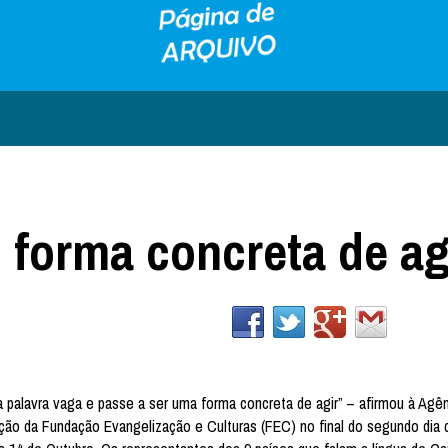
forma concreta de ag
palavra vaga e passe a ser uma forma concreta de agir” – afirmou à Agê
ão da Fundação Evangelização e Culturas (FEC) no final do segundo dia d