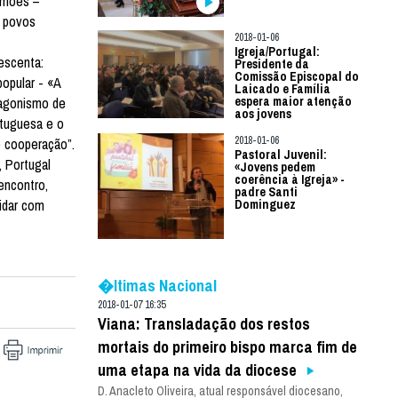
Camões –
s povos
2018-01-06
Igreja/Portugal:
escenta:
Presidente da
Comissão Episcopal do
opular - «A
Laicado e Família
tagonismo de
espera maior atenção
aos jovens
rtuguesa e o
2018-01-06
e cooperação”.
Pastoral Juvenil:
, Portugal
«Jovens pedem
coerência à Igreja» -
encontro,
padre Santi
idar com
Dominguez
�ltimas Nacional
2018-01-07 16:35
Viana: Transladação dos restos
mortais do primeiro bispo marca fim de
uma etapa na vida da diocese
D. Anacleto Oliveira, atual responsável diocesano,