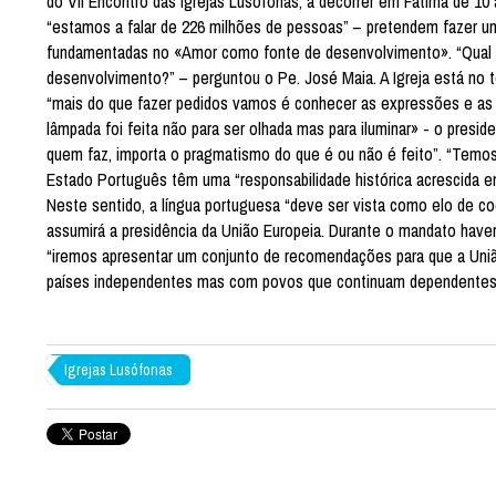
do VII Encontro das Igrejas Lusófonas, a decorrer em Fátima de 10
“estamos a falar de 226 milhões de pessoas” – pretendem fazer 
fundamentadas no «Amor como fonte de desenvolvimento». “Qual é 
desenvolvimento?” – perguntou o Pe. José Maia. A Igreja está no 
“mais do que fazer pedidos vamos é conhecer as expressões e as 
lâmpada foi feita não para ser olhada mas para iluminar» - o pres
quem faz, importa o pragmatismo do que é ou não é feito”. “Temos 
Estado Português têm uma “responsabilidade histórica acrescida 
Neste sentido, a língua portuguesa “deve ser vista como elo de c
assumirá a presidência da União Europeia. Durante o mandato haver
“iremos apresentar um conjunto de recomendações para que a União
países independentes mas com povos que continuam dependentes
Igrejas Lusófonas