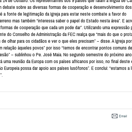
 a 14 de Outubro. Os representantes dos 9 países que falam a língua de 
um debate sobre as diversas formas de cooperação e desenvolvimento do
a fonte de legitimação da Igreja para estar neste combate a favor do
terreno mas também “interessa saber o papel do Estado nesta área”. E acr
formas de cooperação que cada um pode dar”. Utilizando uma expressão p
idente do Conselho de Administração da FEC realça que “mais do que o pro
de olhar para os cidadãos e ver o que eles precisam” – disse. A Igreja po
em relação àqueles povos” por isso “temos de encontrar pontos comuns d
oesão” – sublinhou o Pe. José Maia. No segundo semestre do próximo ano
á uma reunião da Europa com os países africanos por isso, no final deste 
 Europeia possa dar apoio aos países lusófonos”. E conclui: “estamos a l
”.