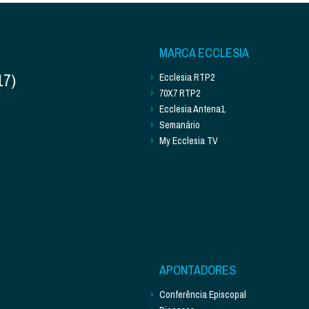
MARCA ECCLESIA
17)
Ecclesia RTP2
70X7 RTP2
Ecclesia Antena1
Semanário
My Ecclesia TV
APONTADORES
Conferência Episcopal