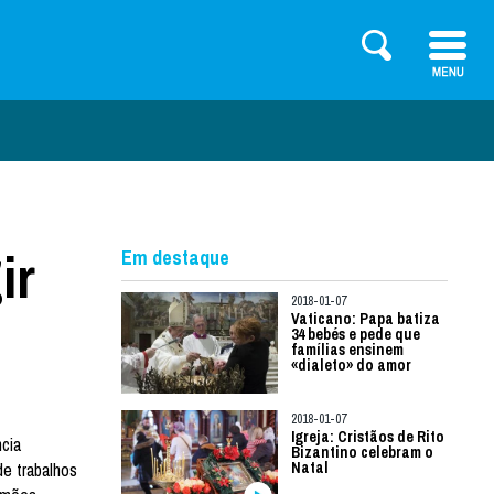
ir
Em destaque
2018-01-07
Vaticano: Papa batiza
34 bebés e pede que
famílias ensinem
«dialeto» do amor
2018-01-07
Igreja: Cristãos de Rito
ncia
Bizantino celebram o
e trabalhos
Natal