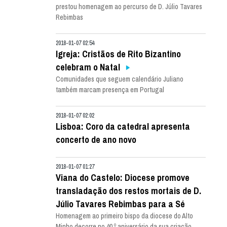
prestou homenagem ao percurso de D. Júlio Tavares
Rebimbas
2018-01-07 02:54
Igreja: Cristãos de Rito Bizantino
celebram o Natal
Comunidades que seguem calendário Juliano
também marcam presença em Portugal
2018-01-07 02:02
Lisboa: Coro da catedral apresenta
concerto de ano novo
2018-01-07 01:27
Viana do Castelo: Diocese promove
transladação dos restos mortais de D.
Júlio Tavares Rebimbas para a Sé
Homenagem ao primeiro bispo da diocese do Alto
Minho decorre no 40.º aniversário da sua criação