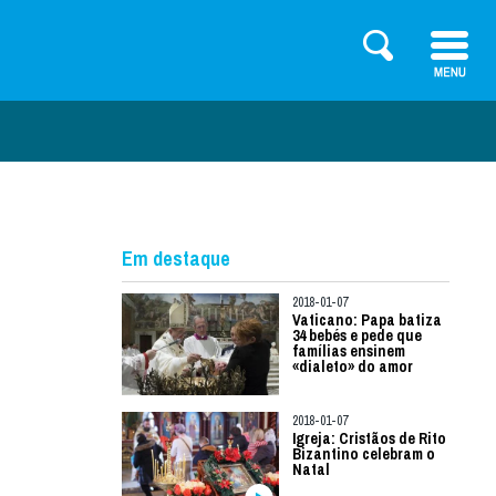
Em destaque
2018-01-07
Vaticano: Papa batiza
34 bebés e pede que
famílias ensinem
«dialeto» do amor
2018-01-07
Igreja: Cristãos de Rito
Bizantino celebram o
Natal