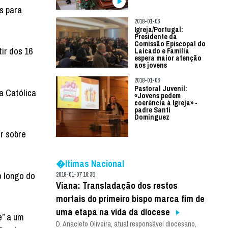
s para
2018-01-06
Igreja/Portugal:
Presidente da
Comissão Episcopal do
ir dos 16
Laicado e Família
espera maior atenção
aos jovens
2018-01-06
Pastoral Juvenil:
a Católica
«Jovens pedem
coerência à Igreja» -
padre Santi
Dominguez
r sobre
�ltimas Nacional
o longo do
2018-01-07 16:35
Viana: Transladação dos restos
mortais do primeiro bispo marca fim de
uma etapa na vida da diocese
e” a um
D. Anacleto Oliveira, atual responsável diocesano,