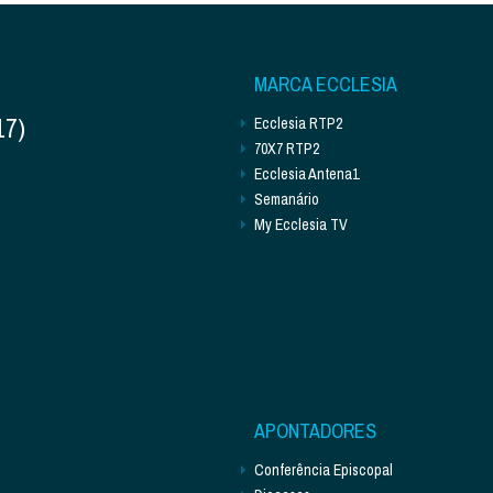
MARCA ECCLESIA
17)
Ecclesia RTP2
70X7 RTP2
Ecclesia Antena1
Semanário
My Ecclesia TV
APONTADORES
Conferência Episcopal