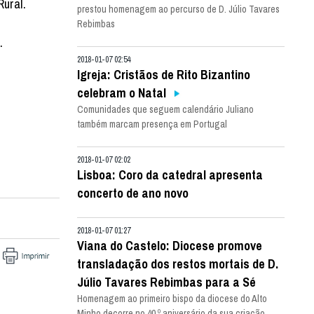
ural.
prestou homenagem ao percurso de D. Júlio Tavares
Rebimbas
.
2018-01-07 02:54
Igreja: Cristãos de Rito Bizantino
celebram o Natal
Comunidades que seguem calendário Juliano
também marcam presença em Portugal
2018-01-07 02:02
Lisboa: Coro da catedral apresenta
concerto de ano novo
2018-01-07 01:27
Viana do Castelo: Diocese promove
transladação dos restos mortais de D.
Júlio Tavares Rebimbas para a Sé
Homenagem ao primeiro bispo da diocese do Alto
Minho decorre no 40.º aniversário da sua criação