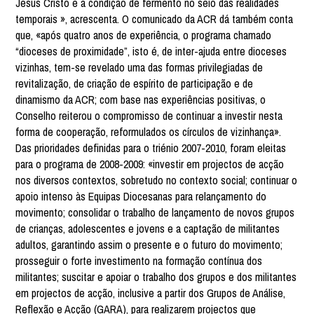
Jesus Cristo e a condição de fermento no seio das realidades
temporais », acrescenta. O comunicado da ACR dá também conta
que, «após quatro anos de experiência, o programa chamado
“dioceses de proximidade”, isto é, de inter-ajuda entre dioceses
vizinhas, tem-se revelado uma das formas privilegiadas de
revitalização, de criação de espírito de participação e de
dinamismo da ACR; com base nas experiências positivas, o
Conselho reiterou o compromisso de continuar a investir nesta
forma de cooperação, reformulados os círculos de vizinhança».
Das prioridades definidas para o triénio 2007-2010, foram eleitas
para o programa de 2008-2009: «investir em projectos de acção
nos diversos contextos, sobretudo no contexto social; continuar o
apoio intenso às Equipas Diocesanas para relançamento do
movimento; consolidar o trabalho de lançamento de novos grupos
de crianças, adolescentes e jovens e a captação de militantes
adultos, garantindo assim o presente e o futuro do movimento;
prosseguir o forte investimento na formação contínua dos
militantes; suscitar e apoiar o trabalho dos grupos e dos militantes
em projectos de acção, inclusive a partir dos Grupos de Análise,
Reflexão e Acção (GARA), para realizarem projectos que