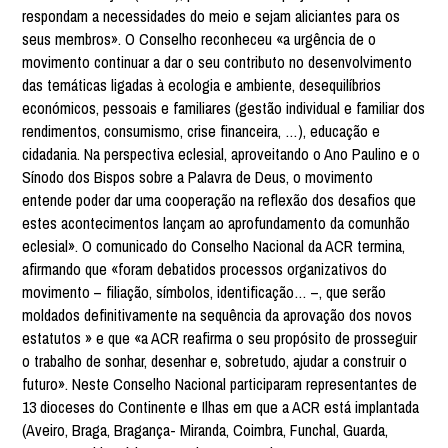
respondam a necessidades do meio e sejam aliciantes para os
seus membros». O Conselho reconheceu «a urgência de o
movimento continuar a dar o seu contributo no desenvolvimento
das temáticas ligadas à ecologia e ambiente, desequilíbrios
económicos, pessoais e familiares (gestão individual e familiar dos
rendimentos, consumismo, crise financeira, …), educação e
cidadania. Na perspectiva eclesial, aproveitando o Ano Paulino e o
Sínodo dos Bispos sobre a Palavra de Deus, o movimento
entende poder dar uma cooperação na reflexão dos desafios que
estes acontecimentos lançam ao aprofundamento da comunhão
eclesial». O comunicado do Conselho Nacional da ACR termina,
afirmando que «foram debatidos processos organizativos do
movimento – filiação, símbolos, identificação… –, que serão
moldados definitivamente na sequência da aprovação dos novos
estatutos » e que «a ACR reafirma o seu propósito de prosseguir
o trabalho de sonhar, desenhar e, sobretudo, ajudar a construir o
futuro». Neste Conselho Nacional participaram representantes de
13 dioceses do Continente e Ilhas em que a ACR está implantada
(Aveiro, Braga, Bragança- Miranda, Coimbra, Funchal, Guarda,