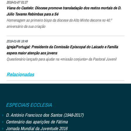
2018-01-07 01:27
Viana do Castelo: Diocese promove transladação dos restos mortais de D.
Júlio Tavares Rebimbas para a Sé
Homenagem ao primeiro bispo da diocese do Alto Minho decorre no 40.º
aniversário da sua criação
2018-01-06 18:49
Igreja/Portugal: Presidente da Comissão Episcopal do Laicado e Família
espera maior atenção aos jovens
Questionário lançado para ajudar na «missão conjunta» da Pastoral Juvenil
Relacionadas
ESPECIAIS ECCLESIA
D. António Francisco dos Santos (1948-2017)
Centenário das aparições de Fátima
Jornada Mundial da Juventude 2016