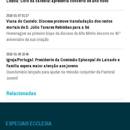
Lisboa: Coro da catedral apresenta concerto de ano novo
2018-01-07 01:27
Viana do Castelo: Diocese promove transladação dos restos
mortais de D. Júlio Tavares Rebimbas para a Sé
Homenagem ao primeiro bispo da diocese do Alto Minho decorre no 40.º
aniversário da sua criação
2018-01-06 18:49
Igreja/Portugal: Presidente da Comissão Episcopal do Laicado e
Família espera maior atenção aos jovens
Questionário lançado para ajudar na «missão conjunta» da Pastoral
Juvenil
Relacionadas
ESPECIAIS ECCLESIA