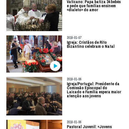
Vaticano: Papa batiza 34 bebés
e pede que famílias ensinem
«dialeto» do amor
2018-01-07
Igreja: Cristãos de Rito
Bizantino celebram o Natal
2018-01-06
Igreja/Portugal: Presidente da
Comissão Episcopal do
Laicado e Família espera maior
atenção aos jovens
2018-01-06
Pastoral Juvenil: «Jovens