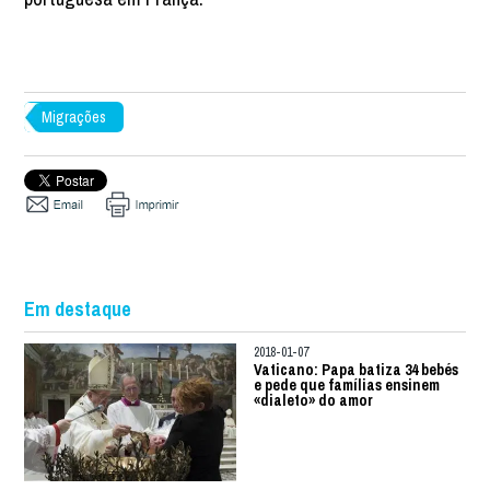
Migrações
Em destaque
2018-01-07
Vaticano: Papa batiza 34 bebés
e pede que famílias ensinem
«dialeto» do amor