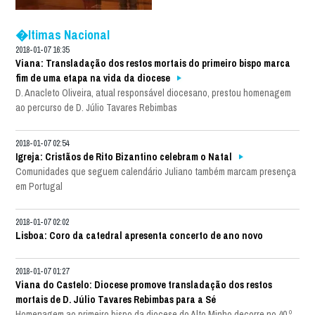
�ltimas Nacional
2018-01-07 16:35
Viana: Transladação dos restos mortais do primeiro bispo marca
fim de uma etapa na vida da diocese
D. Anacleto Oliveira, atual responsável diocesano, prestou homenagem
ao percurso de D. Júlio Tavares Rebimbas
2018-01-07 02:54
Igreja: Cristãos de Rito Bizantino celebram o Natal
Comunidades que seguem calendário Juliano também marcam presença
em Portugal
2018-01-07 02:02
Lisboa: Coro da catedral apresenta concerto de ano novo
2018-01-07 01:27
Viana do Castelo: Diocese promove transladação dos restos
mortais de D. Júlio Tavares Rebimbas para a Sé
Homenagem ao primeiro bispo da diocese do Alto Minho decorre no 40.º