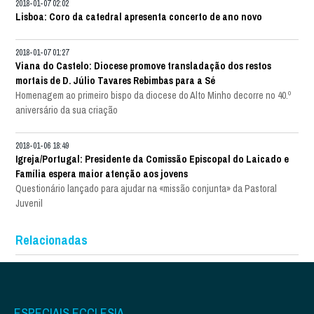
2018-01-07 02:02
Lisboa: Coro da catedral apresenta concerto de ano novo
2018-01-07 01:27
Viana do Castelo: Diocese promove transladação dos restos
mortais de D. Júlio Tavares Rebimbas para a Sé
Homenagem ao primeiro bispo da diocese do Alto Minho decorre no 40.º
aniversário da sua criação
2018-01-06 18:49
Igreja/Portugal: Presidente da Comissão Episcopal do Laicado e
Família espera maior atenção aos jovens
Questionário lançado para ajudar na «missão conjunta» da Pastoral
Juvenil
Relacionadas
ESPECIAIS ECCLESIA