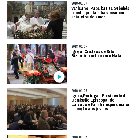
2018-01-07
Vaticano: Papa batiza 34 bebés
e pede que famílias ensinem
«dialeto» do amor
2018-01-07
Igreja: Cristãos de Rito
Bizantino celebram o Natal
2018-01-06
Igreja/Portugal: Presidente da
Comissão Episcopal do
Laicado e Família espera maior
atenção aos jovens
2018-01-06