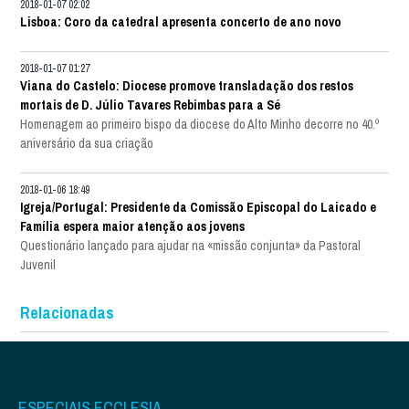
2018-01-07 02:02
Lisboa: Coro da catedral apresenta concerto de ano novo
2018-01-07 01:27
Viana do Castelo: Diocese promove transladação dos restos
mortais de D. Júlio Tavares Rebimbas para a Sé
Homenagem ao primeiro bispo da diocese do Alto Minho decorre no 40.º
aniversário da sua criação
2018-01-06 18:49
Igreja/Portugal: Presidente da Comissão Episcopal do Laicado e
Família espera maior atenção aos jovens
Questionário lançado para ajudar na «missão conjunta» da Pastoral
Juvenil
Relacionadas
ESPECIAIS ECCLESIA