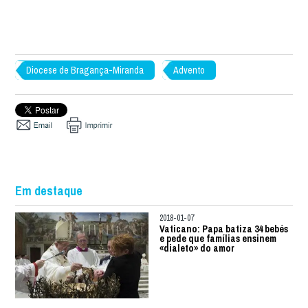
Diocese de Bragança-Miranda
Advento
Em destaque
2018-01-07
Vaticano: Papa batiza 34 bebés
e pede que famílias ensinem
«dialeto» do amor