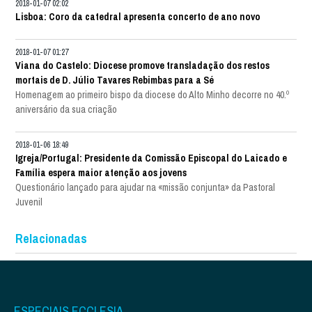
2018-01-07 02:02
Lisboa: Coro da catedral apresenta concerto de ano novo
2018-01-07 01:27
Viana do Castelo: Diocese promove transladação dos restos
mortais de D. Júlio Tavares Rebimbas para a Sé
Homenagem ao primeiro bispo da diocese do Alto Minho decorre no 40.º
aniversário da sua criação
2018-01-06 18:49
Igreja/Portugal: Presidente da Comissão Episcopal do Laicado e
Família espera maior atenção aos jovens
Questionário lançado para ajudar na «missão conjunta» da Pastoral
Juvenil
Relacionadas
ESPECIAIS ECCLESIA