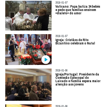
2018-01-07
Vaticano: Papa batiza 34 bebés
e pede que famílias ensinem
«dialeto» do amor
2018-01-07
Igreja: Cristãos de Rito
Bizantino celebram o Natal
2018-01-06
Igreja/Portugal: Presidente da
Comissão Episcopal do
Laicado e Família espera maior
atenção aos jovens
2018-01-06