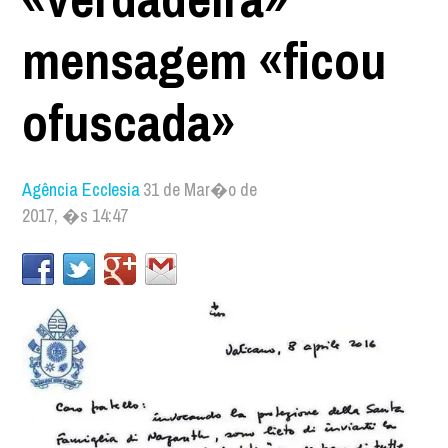
mensagem «ficou
ofuscada»
Agência Ecclesia
31 de Mar�o de
2017, �s 14:47