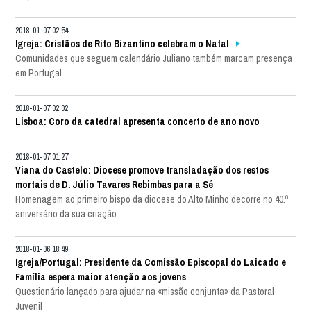
2018-01-07 02:54
Igreja: Cristãos de Rito Bizantino celebram o Natal
Comunidades que seguem calendário Juliano também marcam presença
em Portugal
2018-01-07 02:02
Lisboa: Coro da catedral apresenta concerto de ano novo
2018-01-07 01:27
Viana do Castelo: Diocese promove transladação dos restos
mortais de D. Júlio Tavares Rebimbas para a Sé
Homenagem ao primeiro bispo da diocese do Alto Minho decorre no 40.º
aniversário da sua criação
2018-01-06 18:49
Igreja/Portugal: Presidente da Comissão Episcopal do Laicado e
Família espera maior atenção aos jovens
Questionário lançado para ajudar na «missão conjunta» da Pastoral
Juvenil