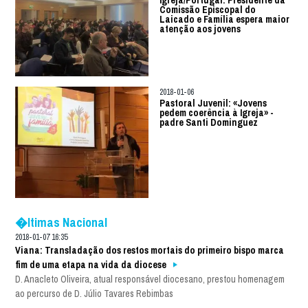
Igreja/Portugal: Presidente da
Comissão Episcopal do
Laicado e Família espera maior
atenção aos jovens
2018-01-06
Pastoral Juvenil: «Jovens
pedem coerência à Igreja» -
padre Santi Dominguez
�ltimas Nacional
2018-01-07 16:35
Viana: Transladação dos restos mortais do primeiro bispo marca
fim de uma etapa na vida da diocese
D. Anacleto Oliveira, atual responsável diocesano, prestou homenagem
ao percurso de D. Júlio Tavares Rebimbas