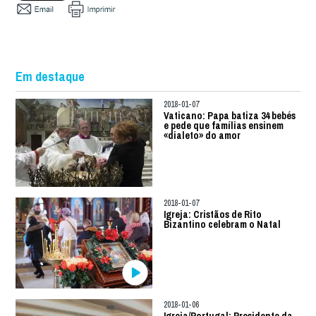
Em destaque
2018-01-07
Vaticano: Papa batiza 34 bebés
e pede que famílias ensinem
«dialeto» do amor
2018-01-07
Igreja: Cristãos de Rito
Bizantino celebram o Natal
2018-01-06