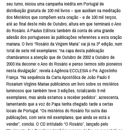
seu turno, iniciou uma campanha inédita em Portugal de
distribuição gratuita de 100 mil livros – que auxiliam na meditação
dos Mistérios que compõem esta oração - e de 100 mil terços,
até ao final deste mês de Outubro, altura em que terminará o Ano
do Rosário. A Paulus Editora também dá conta de uma grande
adesão dos portugueses às publicações referentes a esta oração
mariana. O livro “Rosário da Virgem Maria” vai já na 3ª edição, num
total de sete mil exemplares: “na capa desta publicação
chamávamos a atenção que de Outubro de 2002 a Outubro de
2003 iria decorrer o Ano do Rosário e penso termos sido pioneiros
nesta divulgação”, revela à Agência ECCLESIA o Pe. Agostinho
França. “Na sequência da Carta Apostólica de João Paulo II
Rosarium Virginis Mariae publicámos um livro sobre os mistérios
luminosos que também teve 3 edições, totalizando 9 mil
exemplares, mas ainda estamos a receber pedidos”, acrescenta,
lamentando que a voz do Papa tenha chegado tarde a certas
locais de Portugal. “Os mistérios do Rosário foi outra das
publicações, com sete mil exemplares, que ainda se está a
vender”, conclui. O CD intitulado “O Rosário”, lançado pelo