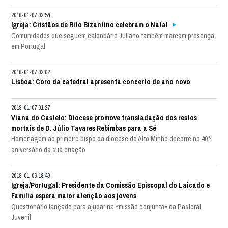
2018-01-07 02:54
Igreja: Cristãos de Rito Bizantino celebram o Natal
Comunidades que seguem calendário Juliano também marcam presença
em Portugal
2018-01-07 02:02
Lisboa: Coro da catedral apresenta concerto de ano novo
2018-01-07 01:27
Viana do Castelo: Diocese promove transladação dos restos
mortais de D. Júlio Tavares Rebimbas para a Sé
Homenagem ao primeiro bispo da diocese do Alto Minho decorre no 40.º
aniversário da sua criação
2018-01-06 18:49
Igreja/Portugal: Presidente da Comissão Episcopal do Laicado e
Família espera maior atenção aos jovens
Questionário lançado para ajudar na «missão conjunta» da Pastoral
Juvenil