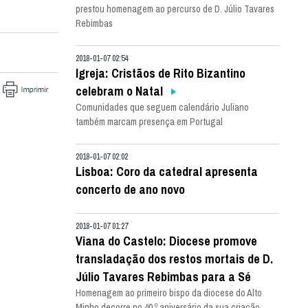
prestou homenagem ao percurso de D. Júlio Tavares
Rebimbas
2018-01-07 02:54
Igreja: Cristãos de Rito Bizantino
celebram o Natal
Comunidades que seguem calendário Juliano
também marcam presença em Portugal
2018-01-07 02:02
Lisboa: Coro da catedral apresenta
concerto de ano novo
2018-01-07 01:27
Viana do Castelo: Diocese promove
transladação dos restos mortais de D.
Júlio Tavares Rebimbas para a Sé
Homenagem ao primeiro bispo da diocese do Alto
Minho decorre no 40.º aniversário da sua criação