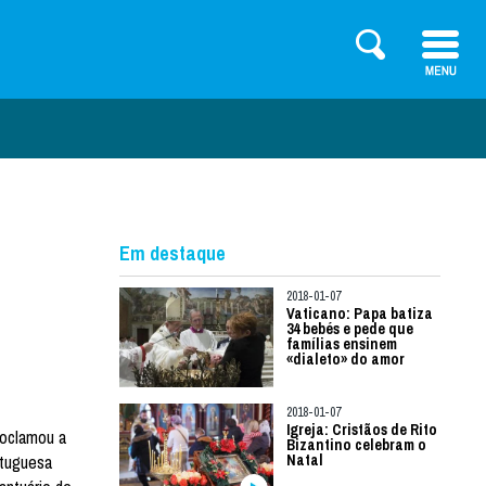
Em destaque
2018-01-07
Vaticano: Papa batiza
34 bebés e pede que
famílias ensinem
«dialeto» do amor
2018-01-07
Igreja: Cristãos de Rito
roclamou a
Bizantino celebram o
rtuguesa
Natal