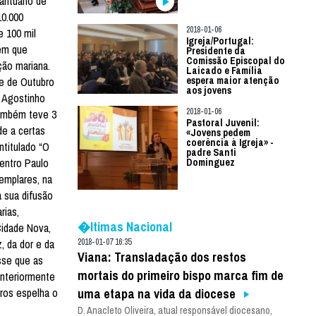
antuário de
10.000
2018-01-06
e 100 mil
Igreja/Portugal:
 em que
Presidente da
Comissão Episcopal do
ção mariana.
Laicado e Família
ue de Outubro
espera maior atenção
aos jovens
. Agostinho
2018-01-06
também teve 3
Pastoral Juvenil:
de a certas
«Jovens pedem
coerência à Igreja» -
ntitulado “O
padre Santi
entro Paulo
Dominguez
emplares, na
a sua difusão
rias,
�ltimas Nacional
Cidade Nova,
, da dor e da
2018-01-07 16:35
Viana: Transladação dos restos
sse que as
mortais do primeiro bispo marca fim de
anteriormente
vros espelha o
uma etapa na vida da diocese
D. Anacleto Oliveira, atual responsável diocesano,