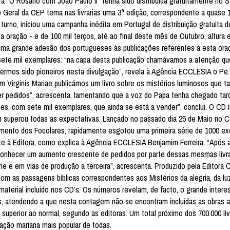
 “O Rosário com João Paulo II” tenha sido distribuída gratuitamente no S
do Geral da CEP tema nas livrarias uma 3ª edição, correspondente a quase 
turno, iniciou uma campanha inédita em Portugal de distribuição gratuita d
 oração - e de 100 mil terços, até ao final deste mês de Outubro, altura
uma grande adesão dos portugueses às publicações referentes a esta ora
de sete mil exemplares: “na capa desta publicação chamávamos a atenção q
termos sido pioneiros nesta divulgação”, revela à Agência ECCLESIA o Pe
um Virginis Mariae publicámos um livro sobre os mistérios luminosos que 
er pedidos”, acrescenta, lamentando que a voz do Papa tenha chegado tar
ões, com sete mil exemplares, que ainda se está a vender”, conclui. O CD i
 superou todas as expectativas. Lançado no passado dia 25 de Maio no C
imento dos Focolares, rapidamente esgotou uma primeira série de 1000 ex
ente à Editora, como explica à Agência ECCLESIA Benjamim Ferreira. “Após 
o a conhecer um aumento crescente de pedidos por parte dessas mesmas livra
 e em vias de produção a terceira”, acrescenta. Produzido pela Editora 
 as passagens bíblicas correspondentes aos Mistérios da alegria, da luz
 material incluído nos CD’s. Os números revelam, de facto, o grande intere
s, atendendo a que nesta contagem não se encontram incluídas as obras 
uperior ao normal, segundo as editoras. Um total próximo dos 700.000 li
ação mariana mais popular de todas.