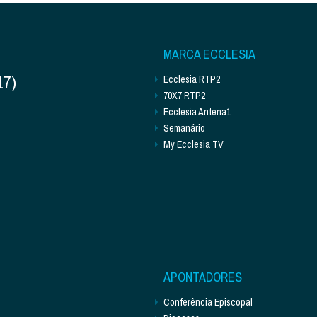
MARCA ECCLESIA
17)
Ecclesia RTP2
70X7 RTP2
Ecclesia Antena1
Semanário
My Ecclesia TV
APONTADORES
Conferência Episcopal