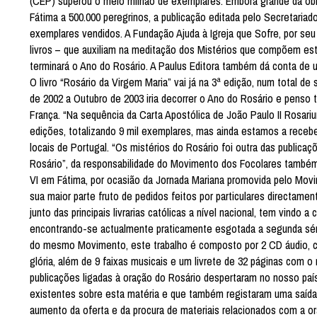
(CEP) superou o meio milhão de exemplares. Embora grande da obra
Fátima a 500.000 peregrinos, a publicação editada pelo Secretaria
exemplares vendidos. A Fundação Ajuda à Igreja que Sofre, por seu 
livros – que auxiliam na meditação dos Mistérios que compõem esta
terminará o Ano do Rosário. A Paulus Editora também dá conta de 
O livro “Rosário da Virgem Maria” vai já na 3ª edição, num total 
de 2002 a Outubro de 2003 iria decorrer o Ano do Rosário e penso 
França. “Na sequência da Carta Apostólica de João Paulo II Rosari
edições, totalizando 9 mil exemplares, mas ainda estamos a receb
locais de Portugal. “Os mistérios do Rosário foi outra das publicaç
Rosário”, da responsabilidade do Movimento dos Focolares também
VI em Fátima, por ocasião da Jornada Mariana promovida pelo Mov
sua maior parte fruto de pedidos feitos por particulares directam
junto das principais livrarias católicas a nível nacional, tem vind
encontrando-se actualmente praticamente esgotada a segunda série
do mesmo Movimento, este trabalho é composto por 2 CD áudio, com
glória, além de 9 faixas musicais e um livrete de 32 páginas com o
publicações ligadas à oração do Rosário despertaram no nosso paí
existentes sobre esta matéria e que também registaram uma saída s
aumento da oferta e da procura de materiais relacionados com a or