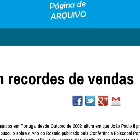
m recordes de vendas
uiridos em Portugal desde Outubro de 2002, altura em que João Paulo II p
púsculo sobre o Ano do Rosário publicado pela Conferência Episcopal Po