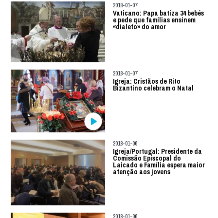
2018-01-07
Vaticano: Papa batiza 34 bebés
e pede que famílias ensinem
«dialeto» do amor
2018-01-07
Igreja: Cristãos de Rito
Bizantino celebram o Natal
2018-01-06
Igreja/Portugal: Presidente da
Comissão Episcopal do
Laicado e Família espera maior
atenção aos jovens
2018-01-06