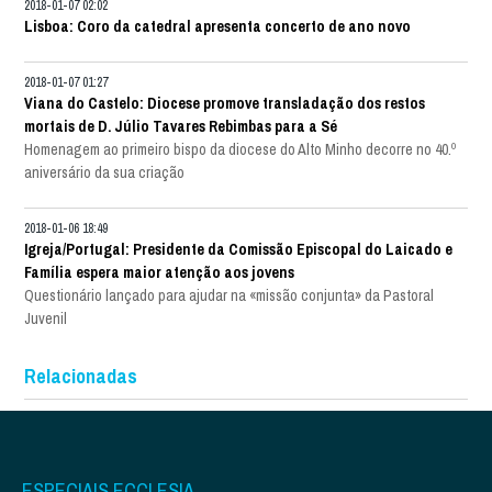
2018-01-07 02:02
Lisboa: Coro da catedral apresenta concerto de ano novo
2018-01-07 01:27
Viana do Castelo: Diocese promove transladação dos restos
mortais de D. Júlio Tavares Rebimbas para a Sé
Homenagem ao primeiro bispo da diocese do Alto Minho decorre no 40.º
aniversário da sua criação
2018-01-06 18:49
Igreja/Portugal: Presidente da Comissão Episcopal do Laicado e
Família espera maior atenção aos jovens
Questionário lançado para ajudar na «missão conjunta» da Pastoral
Juvenil
Relacionadas
ESPECIAIS ECCLESIA