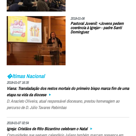
2018-01-06
Pastoral Juvenil: «Jovens pedem
coerência à Igreja» - padre Santi
Dominguez
�ltimas Nacional
2018-01-07 16:35
Viana: Transladação dos restos mortais do primeiro bispo marca fim de uma
etapa na vida da diocese
D. Anacleto Oliveira, atual responsável diocesano, prestou homenagem ao
percurso de D. Júlio Tavares Rebimbas
2018-01-07 02:54
Igreja: Cristãos de Rito Bizantino celebram o Natal
Comunidades que seguem calendário Juliano também marcam presença em