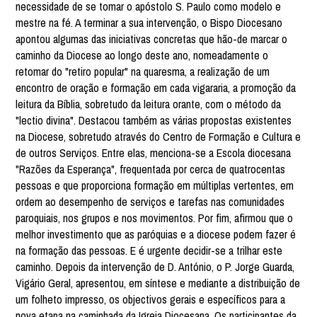
necessidade de se tomar o apóstolo S. Paulo como modelo e
mestre na fé. A terminar a sua intervenção, o Bispo Diocesano
apontou algumas das iniciativas concretas que hão-de marcar o
caminho da Diocese ao longo deste ano, nomeadamente o
retomar do "retiro popular" na quaresma, a realização de um
encontro de oração e formação em cada vigararia, a promoção da
leitura da Bíblia, sobretudo da leitura orante, com o método da
"lectio divina". Destacou também as várias propostas existentes
na Diocese, sobretudo através do Centro de Formação e Cultura e
de outros Serviços. Entre elas, menciona-se a Escola diocesana
"Razões da Esperança", frequentada por cerca de quatrocentas
pessoas e que proporciona formação em múltiplas vertentes, em
ordem ao desempenho de serviços e tarefas nas comunidades
paroquiais, nos grupos e nos movimentos. Por fim, afirmou que o
melhor investimento que as paróquias e a diocese podem fazer é
na formação das pessoas. E é urgente decidir-se a trilhar este
caminho. Depois da intervenção de D. António, o P. Jorge Guarda,
Vigário Geral, apresentou, em síntese e mediante a distribuição de
um folheto impresso, os objectivos gerais e específicos para a
nova etapa na caminhada da Igreja Diocesana. Os participantes da