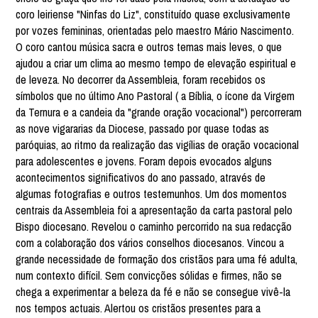
coro leiriense "Ninfas do Liz", constituído quase exclusivamente
por vozes femininas, orientadas pelo maestro Mário Nascimento.
O coro cantou música sacra e outros temas mais leves, o que
ajudou a criar um clima ao mesmo tempo de elevação espiritual e
de leveza. No decorrer da Assembleia, foram recebidos os
símbolos que no último Ano Pastoral ( a Bíblia, o ícone da Virgem
da Ternura e a candeia da "grande oração vocacional") percorreram
as nove vigararias da Diocese, passado por quase todas as
paróquias, ao ritmo da realização das vigílias de oração vocacional
para adolescentes e jovens. Foram depois evocados alguns
acontecimentos significativos do ano passado, através de
algumas fotografias e outros testemunhos. Um dos momentos
centrais da Assembleia foi a apresentação da carta pastoral pelo
Bispo diocesano. Revelou o caminho percorrido na sua redacção
com a colaboração dos vários conselhos diocesanos. Vincou a
grande necessidade de formação dos cristãos para uma fé adulta,
num contexto difícil. Sem convicções sólidas e firmes, não se
chega a experimentar a beleza da fé e não se consegue vivê-la
nos tempos actuais. Alertou os cristãos presentes para a