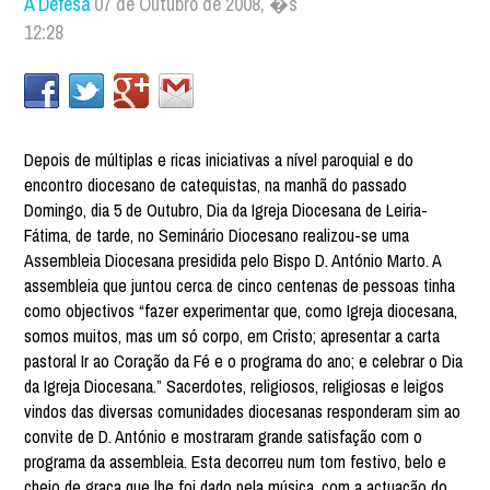
A Defesa
07 de Outubro de 2008, �s
12:28
Depois de múltiplas e ricas iniciativas a nível paroquial e do
encontro diocesano de catequistas, na manhã do passado
Domingo, dia 5 de Outubro, Dia da Igreja Diocesana de Leiria-
Fátima, de tarde, no Seminário Diocesano realizou-se uma
Assembleia Diocesana presidida pelo Bispo D. António Marto. A
assembleia que juntou cerca de cinco centenas de pessoas tinha
como objectivos “fazer experimentar que, como Igreja diocesana,
somos muitos, mas um só corpo, em Cristo; apresentar a carta
pastoral Ir ao Coração da Fé e o programa do ano; e celebrar o Dia
da Igreja Diocesana.” Sacerdotes, religiosos, religiosas e leigos
vindos das diversas comunidades diocesanas responderam sim ao
convite de D. António e mostraram grande satisfação com o
programa da assembleia. Esta decorreu num tom festivo, belo e
cheio de graça que lhe foi dado pela música, com a actuação do