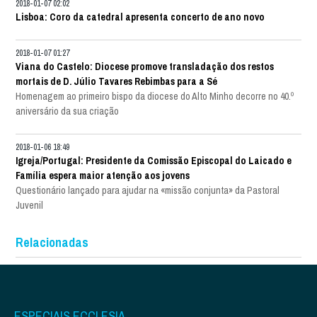
2018-01-07 02:02
Lisboa: Coro da catedral apresenta concerto de ano novo
2018-01-07 01:27
Viana do Castelo: Diocese promove transladação dos restos
mortais de D. Júlio Tavares Rebimbas para a Sé
Homenagem ao primeiro bispo da diocese do Alto Minho decorre no 40.º
aniversário da sua criação
2018-01-06 18:49
Igreja/Portugal: Presidente da Comissão Episcopal do Laicado e
Família espera maior atenção aos jovens
Questionário lançado para ajudar na «missão conjunta» da Pastoral
Juvenil
Relacionadas
ESPECIAIS ECCLESIA