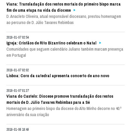
Viana: Transladação dos restos mortais do primeiro bispo marca
fim de uma etapa na vida da diocese
D. Anacleto Oliveira, atual responsável diocesano, prestou homenagem
ao percurso de D. Júlio Tavares Rebimbas
2018-01-07 02:54
Igreja: Cristãos de Rito Bizantino celebram o Natal
Comunidades que seguem calendário Juliano também marcam presença
em Portugal
2018-01-07 02:02
Lisboa: Coro da catedral apresenta concerto de ano novo
2018-01-07 01:27
Viana do Castelo: Diocese promove transladação dos restos
mortais de D. Júlio Tavares Rebimbas para a Sé
Homenagem ao primeiro bispo da diocese do Alto Minho decorre no 40.º
aniversário da sua criação
2018-01-06 18:49