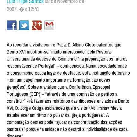
Luís Filipe Santos
08 de Novembro de
2007, �s 12:41
Ao recordar a visita com o Papa, D. Albino Cleto salientou que
Bento XVI mostrou-se “muito interessado” pela Pastoral
Universitária da diocese de Coimbra e “na preparação dos futuros
responsáveis de Portugal” – confidenciou. Numa sociedade onde
o consumismo ocupa lugar de destaque, esta instituição de ensino
“tem um papel muito importante na formação das novas
gerações”. Sobre a análise que a Conferência Episcopal
Portuguesa (CEP) – “através de uma comissão de peritos a
constituir” -irá fazer aos relatórios das dioceses enviados a Bento
XVI, D. Jorge Ortiga esclareceu que a visita «Ad limina» “devia
estabelecer um ritmo no pulsar da Igreja portuguesa”. A
comparação destes pode “ajudar na concretização das acções
pastorais” porque “a unidade não destrói a individualidade de cada
diocese”.