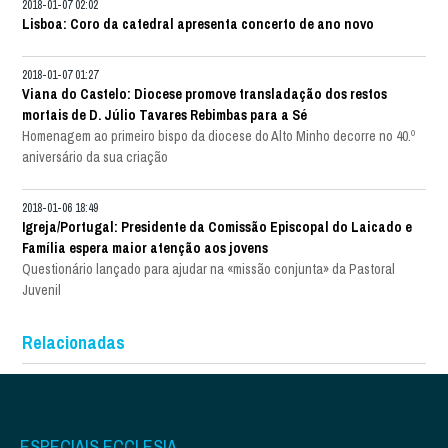
2018-01-07 02:02
Lisboa: Coro da catedral apresenta concerto de ano novo
2018-01-07 01:27
Viana do Castelo: Diocese promove transladação dos restos
mortais de D. Júlio Tavares Rebimbas para a Sé
Homenagem ao primeiro bispo da diocese do Alto Minho decorre no 40.º
aniversário da sua criação
2018-01-06 18:49
Igreja/Portugal: Presidente da Comissão Episcopal do Laicado e
Família espera maior atenção aos jovens
Questionário lançado para ajudar na «missão conjunta» da Pastoral
Juvenil
Relacionadas
ESPECIAIS ECCLESIA