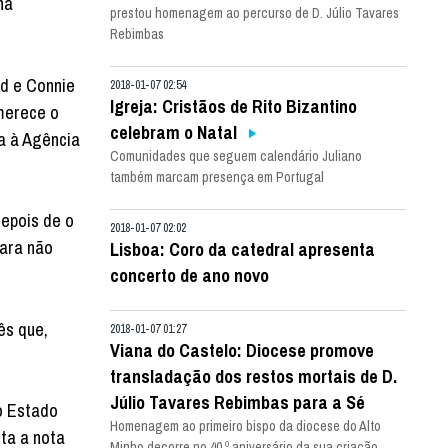
na
prestou homenagem ao percurso de D. Júlio Tavares
Rebimbas
rd e Connie
2018-01-07 02:54
Igreja: Cristãos de Rito Bizantino
 merece o
celebram o Natal
a à Agência
Comunidades que seguem calendário Juliano
também marcam presença em Portugal
depois de o
2018-01-07 02:02
para não
Lisboa: Coro da catedral apresenta
concerto de ano novo
ês que,
2018-01-07 01:27
Viana do Castelo: Diocese promove
transladação dos restos mortais de D.
Júlio Tavares Rebimbas para a Sé
o Estado
Homenagem ao primeiro bispo da diocese do Alto
ta a nota
Minho decorre no 40.º aniversário da sua criação