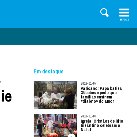
a
Em destaque
2018-01-07
ie
Vaticano: Papa batiza
34 bebés e pede que
famílias ensinem
«dialeto» do amor
2018-01-07
Igreja: Cristãos de Rito
Bizantino celebram o
Natal