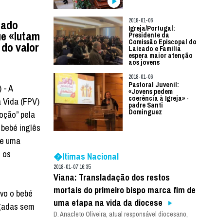
2018-01-06
tado
Igreja/Portugal:
e «lutam
Presidente da
Comissão Episcopal do
 do valor
Laicado e Família
espera maior atenção
aos jovens
2018-01-06
Pastoral Juvenil:
 - A
«Jovens pedem
coerência à Igreja» -
 Vida (FPV)
padre Santi
Dominguez
oção” pela
 bebé inglês
de uma
e os
�ltimas Nacional
2018-01-07 16:35
Viana: Transladação dos restos
mortais do primeiro bispo marca fim de
vo o bebé
uma etapa na vida da diocese
igadas sem
D. Anacleto Oliveira, atual responsável diocesano,