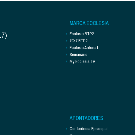
MARCA ECCLESIA
17)
Ecclesia RTP2
70X7 RTP2
Ecclesia Antena1
Semanário
My Ecclesia TV
APONTADORES
Conferência Episcopal