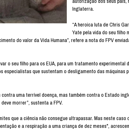
autorização dos seus pais, 
Inglaterra.
“A heroica luta de Chris Ga
Yate pela vida do seu filho
imento do valor da Vida Humana”, refere a nota do FPV enviad
var o seu filho para os EUA, para um tratamento experimental 
os especialistas que sustentam o desligamento das máquinas 
as contra uma terrível doença, mas também contra o Estado ingl
é deve morrer”, sustenta a FPV.
mites que a ciência não consegue ultrapassar. Mas neste caso 
imentação e a respiração a uma criança de dez meses", acrescen