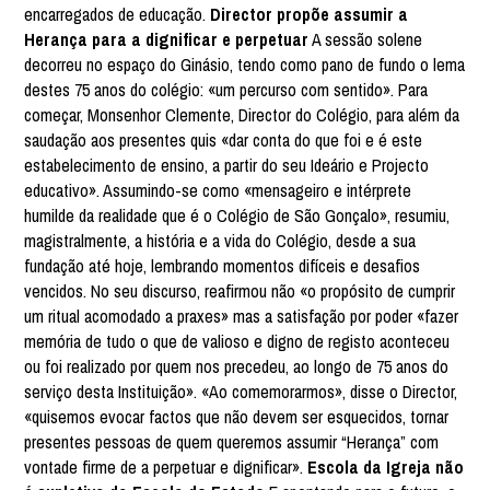
encarregados de educação.
Director propõe assumir a
Herança para a dignificar e perpetuar
A sessão solene
decorreu no espaço do Ginásio, tendo como pano de fundo o lema
destes 75 anos do colégio: «um percurso com sentido». Para
começar, Monsenhor Clemente, Director do Colégio, para além da
saudação aos presentes quis «dar conta do que foi e é este
estabelecimento de ensino, a partir do seu Ideário e Projecto
educativo». Assumindo-se como «mensageiro e intérprete
humilde da realidade que é o Colégio de São Gonçalo», resumiu,
magistralmente, a história e a vida do Colégio, desde a sua
fundação até hoje, lembrando momentos difíceis e desafios
vencidos. No seu discurso, reafirmou não «o propósito de cumprir
um ritual acomodado a praxes» mas a satisfação por poder «fazer
memória de tudo o que de valioso e digno de registo aconteceu
ou foi realizado por quem nos precedeu, ao longo de 75 anos do
serviço desta Instituição». «Ao comemorarmos», disse o Director,
«quisemos evocar factos que não devem ser esquecidos, tornar
presentes pessoas de quem queremos assumir “Herança” com
vontade firme de a perpetuar e dignificar».
Escola da Igreja não