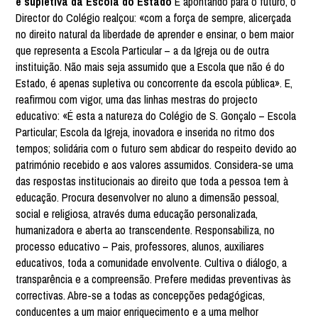
é supletiva da Escola do Estado
E apontando para o futuro, o
Director do Colégio realçou: «com a força de sempre, alicerçada
no direito natural da liberdade de aprender e ensinar, o bem maior
que representa a Escola Particular – a da Igreja ou de outra
instituição. Não mais seja assumido que a Escola que não é do
Estado, é apenas supletiva ou concorrente da escola pública». E,
reafirmou com vigor, uma das linhas mestras do projecto
educativo: «É esta a natureza do Colégio de S. Gonçalo – Escola
Particular; Escola da Igreja, inovadora e inserida no ritmo dos
tempos; solidária com o futuro sem abdicar do respeito devido ao
património recebido e aos valores assumidos. Considera-se uma
das respostas institucionais ao direito que toda a pessoa tem à
educação. Procura desenvolver no aluno a dimensão pessoal,
social e religiosa, através duma educação personalizada,
humanizadora e aberta ao transcendente. Responsabiliza, no
processo educativo – Pais, professores, alunos, auxiliares
educativos, toda a comunidade envolvente. Cultiva o diálogo, a
transparência e a compreensão. Prefere medidas preventivas às
correctivas. Abre-se a todas as concepções pedagógicas,
conducentes a um maior enriquecimento e a uma melhor