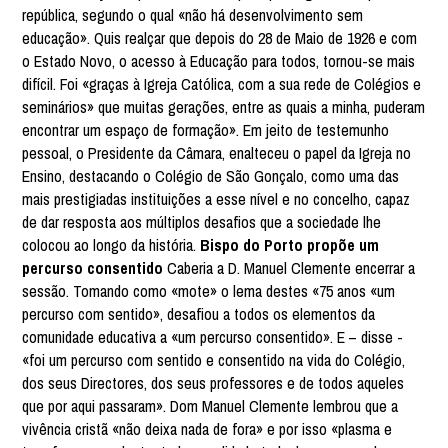
república, segundo o qual «não há desenvolvimento sem
educação». Quis realçar que depois do 28 de Maio de 1926 e com
o Estado Novo, o acesso à Educação para todos, tornou-se mais
difícil. Foi «graças à Igreja Católica, com a sua rede de Colégios e
seminários» que muitas gerações, entre as quais a minha, puderam
encontrar um espaço de formação». Em jeito de testemunho
pessoal, o Presidente da Câmara, enalteceu o papel da Igreja no
Ensino, destacando o Colégio de São Gonçalo, como uma das
mais prestigiadas instituições a esse nível e no concelho, capaz
de dar resposta aos múltiplos desafios que a sociedade lhe
colocou ao longo da história.
Bispo do Porto propõe um
percurso consentido
Caberia a D. Manuel Clemente encerrar a
sessão. Tomando como «mote» o lema destes «75 anos «um
percurso com sentido», desafiou a todos os elementos da
comunidade educativa a «um percurso consentido». E – disse -
«foi um percurso com sentido e consentido na vida do Colégio,
dos seus Directores, dos seus professores e de todos aqueles
que por aqui passaram». Dom Manuel Clemente lembrou que a
vivência cristã «não deixa nada de fora» e por isso «plasma e