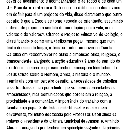
dever de acolhimento e acompanhamento de todos e de cada um.
Um Escola orientadora
Referindo-se à dificuldade dos jovens
em definir para si um projecto de vida, disse claramente que outro
desafio é que a Escola se torne «escola de orientação, assumindo
o dever de propor um sentido de orientação para a vida, com
valores e de valores». Citando o Projecto Educativo do Colégio, e
classificando-o como uma «belíssima peça», mesmo que num
texto demasiado longo, referiu-se então ao dever da Escola
Católica em «desenvolver no aluno a dimensão ética, religiosa, e
transcendente, alargando a acção educativa à área do sentido da
existência humana, e apresentando a mensagem libertadora de
Jesus Cristo sobre o Homem, a vida, a história e o mundo».
Terminaria com um terceiro desafio: a necessidade de trabalhar
«nas fronteiras», não permitindo que se criem comunidades da
«mesmidade», mas comunidades que potenciam a relação, a
proximidade e a comunhão. A importância do trabalho com a
família, cujo papel é, de todo insubstituível, e com o meio
envolvente, foi muito destacada pelo Professor. Usou ainda da
Palavra o Presidente da Câmara Municipal de Amarante, Armindo
Abreu, começando por lembrar um «princípio sagrado» da primeira