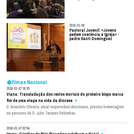
2018-01-06
Pastoral Juvenil: «Jovens
pedem coerência à Igreja» -
padre Santi Dominguez
�ltimas Nacional
2018-01-07 16:35
Viana: Transladação dos restos mortais do primeiro bispo marca
fim de uma etapa na vida da diocese
D. Anacleto Oliveira, atual responsável diocesano, prestou homenagem
ao percurso de D. Júlio Tavares Rebimbas
2018-01-07 02:54
Igreja: Cristãos de Rito Bizantino celebram o Natal