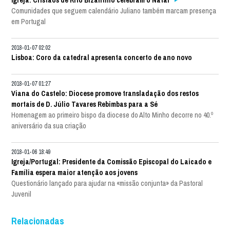
Comunidades que seguem calendário Juliano também marcam presença
em Portugal
2018-01-07 02:02
Lisboa: Coro da catedral apresenta concerto de ano novo
2018-01-07 01:27
Viana do Castelo: Diocese promove transladação dos restos
mortais de D. Júlio Tavares Rebimbas para a Sé
Homenagem ao primeiro bispo da diocese do Alto Minho decorre no 40.º
aniversário da sua criação
2018-01-06 18:49
Igreja/Portugal: Presidente da Comissão Episcopal do Laicado e
Família espera maior atenção aos jovens
Questionário lançado para ajudar na «missão conjunta» da Pastoral
Juvenil
Relacionadas