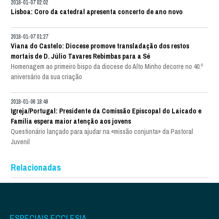
2018-01-07 02:02
Lisboa: Coro da catedral apresenta concerto de ano novo
2018-01-07 01:27
Viana do Castelo: Diocese promove transladação dos restos
mortais de D. Júlio Tavares Rebimbas para a Sé
Homenagem ao primeiro bispo da diocese do Alto Minho decorre no 40.º
aniversário da sua criação
2018-01-06 18:49
Igreja/Portugal: Presidente da Comissão Episcopal do Laicado e
Família espera maior atenção aos jovens
Questionário lançado para ajudar na «missão conjunta» da Pastoral
Juvenil
Relacionadas
ESPECIAIS ECCLESIA