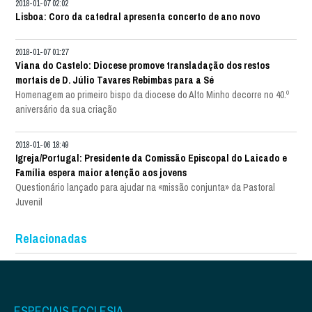
2018-01-07 02:02
Lisboa: Coro da catedral apresenta concerto de ano novo
2018-01-07 01:27
Viana do Castelo: Diocese promove transladação dos restos
mortais de D. Júlio Tavares Rebimbas para a Sé
Homenagem ao primeiro bispo da diocese do Alto Minho decorre no 40.º
aniversário da sua criação
2018-01-06 18:49
Igreja/Portugal: Presidente da Comissão Episcopal do Laicado e
Família espera maior atenção aos jovens
Questionário lançado para ajudar na «missão conjunta» da Pastoral
Juvenil
Relacionadas
ESPECIAIS ECCLESIA