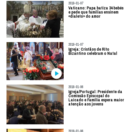
2018-01-07
Vaticano: Papa batiza 34 bebés
e pede que famílias ensinem
«dialeto» do amor
2018-01-07
Igreja: Cristãos de Rito
Bizantino celebram o Natal
2018-01-06
Igreja/Portugal: Presidente da
Comissão Episcopal do
Laicado e Família espera maior
atenção aos jovens
2018-01-06