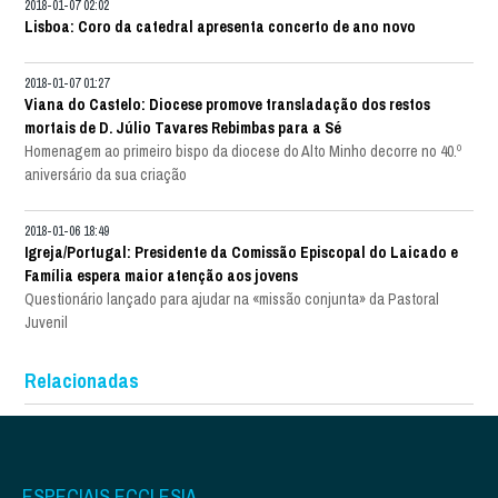
2018-01-07 02:02
Lisboa: Coro da catedral apresenta concerto de ano novo
2018-01-07 01:27
Viana do Castelo: Diocese promove transladação dos restos
mortais de D. Júlio Tavares Rebimbas para a Sé
Homenagem ao primeiro bispo da diocese do Alto Minho decorre no 40.º
aniversário da sua criação
2018-01-06 18:49
Igreja/Portugal: Presidente da Comissão Episcopal do Laicado e
Família espera maior atenção aos jovens
Questionário lançado para ajudar na «missão conjunta» da Pastoral
Juvenil
Relacionadas
ESPECIAIS ECCLESIA