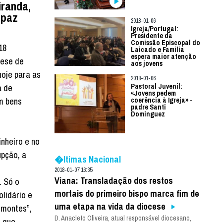
iranda,
 paz
2018-01-06
Igreja/Portugal:
Presidente da
Comissão Episcopal do
18
Laicado e Família
espera maior atenção
cese de
aos jovens
oje para as
2018-01-06
a de
Pastoral Juvenil:
«Jovens pedem
m bens
coerência à Igreja» -
padre Santi
Dominguez
nheiro e no
upção, a
�ltimas Nacional
2018-01-07 16:35
Viana: Transladação dos restos
. Só o
mortais do primeiro bispo marca fim de
olidário e
uma etapa na vida da diocese
 montes”,
D. Anacleto Oliveira, atual responsável diocesano,
a que