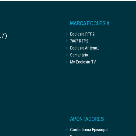
MARCA ECCLESIA
17)
Ecclesia RTP2
70X7 RTP2
Ecclesia Antena1
Semanário
My Ecclesia TV
APONTADORES
Conferência Episcopal