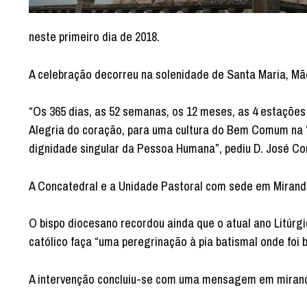
neste primeiro dia de 2018.
A celebração decorreu na solenidade de Santa Maria, Mãe
“Os 365 dias, as 52 semanas, os 12 meses, as 4 estações
Alegria do coração, para uma cultura do Bem Comum na
dignidade singular da Pessoa Humana”, pediu D. José Co
A Concatedral e a Unidade Pastoral com sede em Mirand
O bispo diocesano recordou ainda que o atual ano Litúrg
católico faça “uma peregrinação à pia batismal onde foi b
A intervenção concluiu-se com uma mensagem em mirandês