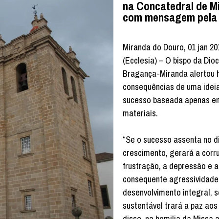
na Concatedral de M
com mensagem pela
Miranda do Douro, 01 jan 20
(Ecclesia) – O bispo da Dio
Bragança-Miranda alertou h
consequências de uma idei
sucesso baseada apenas e
materiais.
“Se o sucesso assenta no di
crescimento, gerará a corr
frustração, a depressão e a
consequente agressividade
desenvolvimento integral, s
sustentável trará a paz aos
disse, na homilia da Missa 