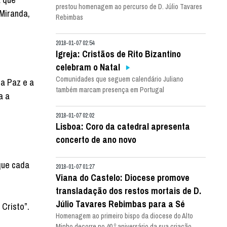
prestou homenagem ao percurso de D. Júlio Tavares
 Miranda,
Rebimbas
2018-01-07 02:54
Igreja: Cristãos de Rito Bizantino
celebram o Natal
Comunidades que seguem calendário Juliano
 a Paz e a
também marcam presença em Portugal
a a
2018-01-07 02:02
Lisboa: Coro da catedral apresenta
concerto de ano novo
que cada
2018-01-07 01:27
Viana do Castelo: Diocese promove
transladação dos restos mortais de D.
Júlio Tavares Rebimbas para a Sé
Cristo”.
Homenagem ao primeiro bispo da diocese do Alto
Minho decorre no 40.º aniversário da sua criação