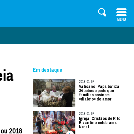
eia
Em destaque
2018-01-07
Vaticano: Papa batiza
34 bebés e pede que
famílias ensinem
«dialeto» do amor
2018-01-07
Igreja: Cristãos de Rito
Bizantino celebram o
Natal
iou 2018