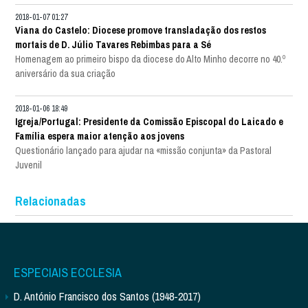
2018-01-07 01:27
Viana do Castelo: Diocese promove transladação dos restos
mortais de D. Júlio Tavares Rebimbas para a Sé
Homenagem ao primeiro bispo da diocese do Alto Minho decorre no 40.º
aniversário da sua criação
2018-01-06 18:49
Igreja/Portugal: Presidente da Comissão Episcopal do Laicado e
Família espera maior atenção aos jovens
Questionário lançado para ajudar na «missão conjunta» da Pastoral
Juvenil
Relacionadas
ESPECIAIS ECCLESIA
D. António Francisco dos Santos (1948-2017)