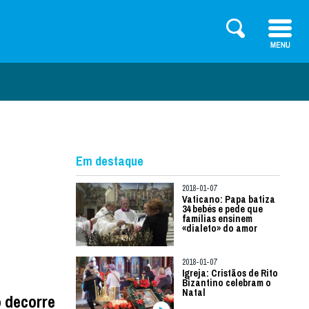
Em destaque
2018-01-07
Vaticano: Papa batiza
34 bebés e pede que
famílias ensinem
«dialeto» do amor
2018-01-07
Igreja: Cristãos de Rito
Bizantino celebram o
Natal
 decorre