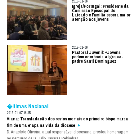
2018-01-06
Igreja/Portugal: Presidente da
Comissão Episcopal do
Laicado e Família espera maior
atenção aos jovens
2018-01-06
Pastoral Juvenil: «Jovens
pedem coerência à Igreja» -
padre Santi Dominguez
�ltimas Nacional
2018-01-07 16:35
Viana: Transladação dos restos mortais do primeiro bispo marca
fim de uma etapa na vida da diocese
D. Anacleto Oliveira, atual responsável diocesano, prestou homenagem
ao percurso de D. Júlio Tavares Rebimbas