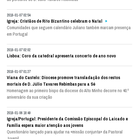
2018-01-07 02:54
Igreja: Cristãos de Rito Bizantino celebram o Natal
Comunidades que seguem calendário Juliano também marcam presença
em Portugal
2018-01-07 02:02
Lisboa: Coro da catedral apresenta concerto de ano novo
2018-01-07 01:27
Viana do Castelo: Diocese promove transladação dos restos
mortais de D. Júlio Tavares Rebimbas para a Sé
Homenagem ao primeiro bispo da diocese do Alto Minho decorre no 40.º
aniversário da sua criação
2018-01-06 18:49
Igreja/Portugal: Presidente da Comissão Episcopal do Laicado e
Família espera maior atenção aos jovens
Questionário lançado para ajudar na «missão conjunta» da Pastoral
Juvenil