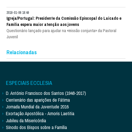
2018-01-06 18:49
Igreja/Portugal: Presidente da Comissão Episcopal do Laicado e
Família espera maior atenção aos jovens
Questionário lançado para ajudar na «missão conjunta» da Pastoral
Juvenil
Relacionadas
ESPECIAIS ECCLESIA
D. António Francisco dos Santos (1948-2017)
Centenário das aparições de Fátima
Jornada Mundial da Juventude 2016
Exortação Apostólica - Amoris Laetitia
Jubileu da Misericórdia
Sínodo dos Bispos sobre a Família