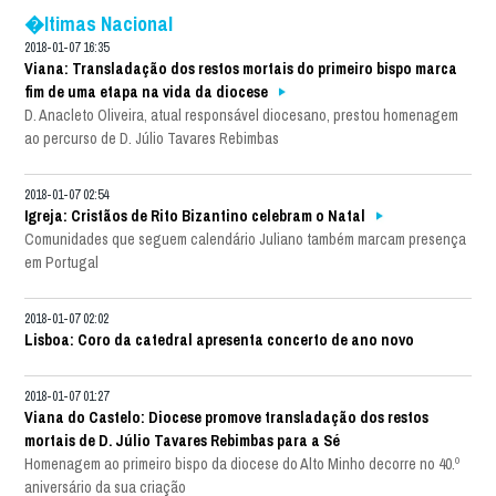
�ltimas Nacional
2018-01-07 16:35
Viana: Transladação dos restos mortais do primeiro bispo marca
fim de uma etapa na vida da diocese
D. Anacleto Oliveira, atual responsável diocesano, prestou homenagem
ao percurso de D. Júlio Tavares Rebimbas
2018-01-07 02:54
Igreja: Cristãos de Rito Bizantino celebram o Natal
Comunidades que seguem calendário Juliano também marcam presença
em Portugal
2018-01-07 02:02
Lisboa: Coro da catedral apresenta concerto de ano novo
2018-01-07 01:27
Viana do Castelo: Diocese promove transladação dos restos
mortais de D. Júlio Tavares Rebimbas para a Sé
Homenagem ao primeiro bispo da diocese do Alto Minho decorre no 40.º
aniversário da sua criação