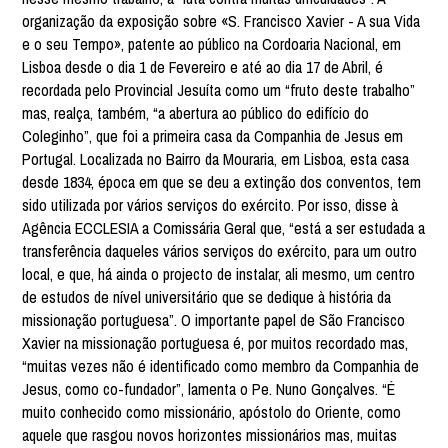
organização da exposição sobre «S. Francisco Xavier - A sua Vida
e o seu Tempo», patente ao público na Cordoaria Nacional, em
Lisboa desde o dia 1 de Fevereiro e até ao dia 17 de Abril, é
recordada pelo Provincial Jesuíta como um “fruto deste trabalho”
mas, realça, também, “a abertura ao público do edifício do
Coleginho”, que foi a primeira casa da Companhia de Jesus em
Portugal. Localizada no Bairro da Mouraria, em Lisboa, esta casa
desde 1834, época em que se deu a extinção dos conventos, tem
sido utilizada por vários serviços do exército. Por isso, disse à
Agência ECCLESIA a Comissária Geral que, “está a ser estudada a
transferência daqueles vários serviços do exército, para um outro
local, e que, há ainda o projecto de instalar, ali mesmo, um centro
de estudos de nível universitário que se dedique à história da
missionação portuguesa”. O importante papel de São Francisco
Xavier na missionação portuguesa é, por muitos recordado mas,
“muitas vezes não é identificado como membro da Companhia de
Jesus, como co-fundador”, lamenta o Pe. Nuno Gonçalves. “É
muito conhecido como missionário, apóstolo do Oriente, como
aquele que rasgou novos horizontes missionários mas, muitas