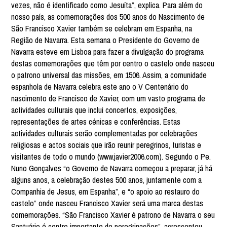
vezes, não é identificado como Jesuíta”, explica. Para além do
nosso país, as comemorações dos 500 anos do Nascimento de
São Francisco Xavier também se celebram em Espanha, na
Região de Navarra. Esta semana o Presidente do Governo de
Navarra esteve em Lisboa para fazer a divulgação do programa
destas comemorações que têm por centro o castelo onde nasceu
o patrono universal das missões, em 1506. Assim, a comunidade
espanhola de Navarra celebra este ano o V Centenário do
nascimento de Francisco de Xavier, com um vasto programa de
actividades culturais que inclui concertos, exposições,
representações de artes cénicas e conferências. Estas
actividades culturais serão complementadas por celebrações
religiosas e actos sociais que irão reunir peregrinos, turistas e
visitantes de todo o mundo (www.javier2006.com). Segundo o Pe.
Nuno Gonçalves “o Governo de Navarra começou a preparar, já há
alguns anos, a celebração destes 500 anos, juntamente com a
Companhia de Jesus, em Espanha”, e “o apoio ao restauro do
castelo” onde nasceu Francisco Xavier será uma marca destas
comemorações. “São Francisco Xavier é patrono de Navarra o seu
Santuário é centro importante de peregrinações”, acrescentou.