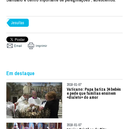
Jesuítas
Em destaque
2018-01-07
Vaticano: Papa batiza 34 bebés
e pede que famílias ensinem
«dialeto» do amor
2018-01-07