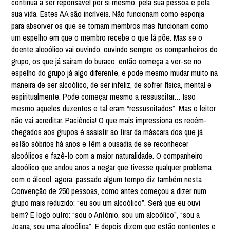
continua a ser reponsável por si mesmo, pela sua pessoa e pela
sua vida. Estes AA são incríveis. Não funcionam como esponja
para absorver os que se tornam membros mas funcionam como
um espelho em que o membro recebe o que lá põe. Mas se o
doente alcoólico vai ouvindo, ouvindo sempre os companheiros do
grupo, os que já saíram do buraco, então começa a ver-se no
espelho do grupo já algo diferente, e pode mesmo mudar muito na
maneira de ser alcoólico, de ser infeliz, de sofrer física, mental e
espiritualmente. Pode começar mesmo a ressuscitar… Isso
mesmo aqueles duzentos e tal eram “ressuscitados”. Mas o leitor
não vai acreditar. Paciência! O que mais impressiona os recém-
chegados aos grupos é assistir ao tirar da máscara dos que já
estão sóbrios há anos e têm a ousadia de se reconhecer
alcoólicos e fazê-lo com a maior naturalidade. O companheiro
alcoólico que andou anos a negar que tivesse qualquer problema
com o álcool, agora, passado algum tempo diz também nesta
Convençâo de 250 pessoas, como antes começou a dizer num
grupo mais reduzido: “eu sou um alcoólico”. Será que eu ouvi
bem? E logo outro: “sou o António, sou um alcoólico”, “sou a
Joana, sou uma alcoólica”. E depois dizem que estão contentes e