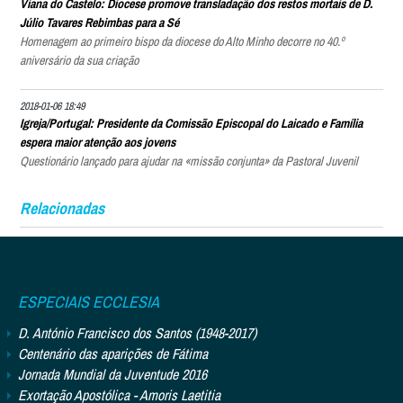
Viana do Castelo: Diocese promove transladação dos restos mortais de D.
Júlio Tavares Rebimbas para a Sé
Homenagem ao primeiro bispo da diocese do Alto Minho decorre no 40.º
aniversário da sua criação
2018-01-06 18:49
Igreja/Portugal: Presidente da Comissão Episcopal do Laicado e Família
espera maior atenção aos jovens
Questionário lançado para ajudar na «missão conjunta» da Pastoral Juvenil
Relacionadas
ESPECIAIS ECCLESIA
D. António Francisco dos Santos (1948-2017)
Centenário das aparições de Fátima
Jornada Mundial da Juventude 2016
Exortação Apostólica - Amoris Laetitia