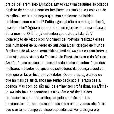
gratos de terem sido ajudados. Então cada um daqueles alcoólicos
desiste de competir com os familiares, os amigos, os colegas de
trabalho? Desiste de negar que têm problemas de bebida,
problemas com o álcool? Então agora já não é o maior, um herói,
quando bebe? Agora é que ele é o que é; antes era uma máscara
de si mesmo. O leitor já entendeu que estou a falar da V
Convenção de Alcoólicos Anónimos de Portugal realizada estes
dias num hotel de S. Pedro do Sul.Com a participação de muitos
familiares de Al-Anon, comunidade irmã de AA para os familiares, e
com visitantes vindos da Espanha, do Brasil, da Itália e do México.
AA não é uma panaceia ou mezinha de banha da cobra, é um dos
melhores métodos de ajudar os sofredores da doença alcoólica ,
sem querer fazer tudo em vez deles. Quem o diz agora sou eu
que há mais de trinta anos me tenho dedicado à terapia desta
doença. Mas comigo são muitos eminentes profissionais a afirmá-
lo. AA não faze concorrência a ninguém e só deseja dos
profissionais que os reconheçam pelo que são: um dos
movimentos de auto-ajuda de mais baixo custo versus eficiência
que existe no campo da alcooldependência. Ver a alegria e o