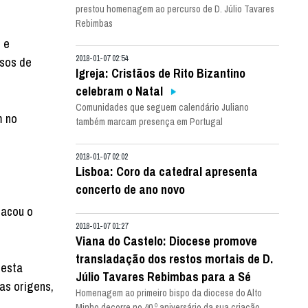
prestou homenagem ao percurso de D. Júlio Tavares
Rebimbas
 e
2018-01-07 02:54
ssos de
Igreja: Cristãos de Rito Bizantino
celebram o Natal
Comunidades que seguem calendário Juliano
m no
também marcam presença em Portugal
2018-01-07 02:02
Lisboa: Coro da catedral apresenta
concerto de ano novo
tacou o
2018-01-07 01:27
Viana do Castelo: Diocese promove
transladação dos restos mortais de D.
 esta
Júlio Tavares Rebimbas para a Sé
as origens,
Homenagem ao primeiro bispo da diocese do Alto
Minho decorre no 40.º aniversário da sua criação