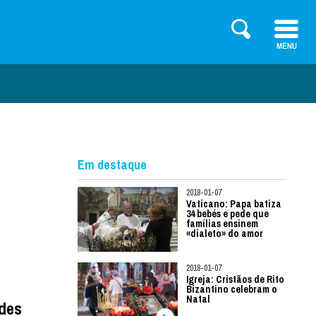
Em destaque
2018-01-07
Vaticano: Papa batiza
34 bebés e pede que
famílias ensinem
«dialeto» do amor
2018-01-07
Igreja: Cristãos de Rito
Bizantino celebram o
Natal
ades