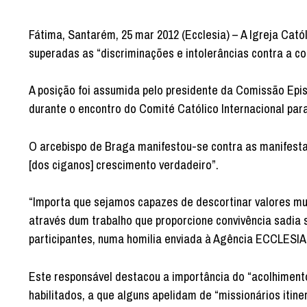
Fátima, Santarém, 25 mar 2012 (Ecclesia) – A Igreja Cat
superadas as “discriminações e intolerâncias contra a c
A posição foi assumida pelo presidente da Comissão Epis
durante o encontro do Comité Católico Internacional par
O arcebispo de Braga manifestou-se contra as manifesta
[dos ciganos] crescimento verdadeiro”.
“Importa que sejamos capazes de descortinar valores mui
através dum trabalho que proporcione convivência sadia s
participantes, numa homilia enviada à Agência ECCLESIA
Este responsável destacou a importância do “acolhimento
habilitados, a que alguns apelidam de “missionários itin