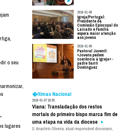
2018-01-06
sejam
Igreja/Portugal:
Presidente da
Comissão Episcopal do
Laicado e Família
espera maior atenção
aos jovens
rtiga,
2018-01-06
Pastoral Juvenil:
«Jovens pedem
coerência à Igreja» -
dir o seu
padre Santi
Dominguez
harmonizar,
�ltimas Nacional
os
2018-01-07 16:35
Viana: Transladação dos restos
mortais do primeiro bispo marca fim de
”
uma etapa na vida da diocese
os lugares
D. Anacleto Oliveira, atual responsável diocesano,