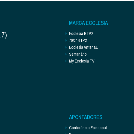
MARCA ECCLESIA
17)
Ecclesia RTP2
70X7 RTP2
Ecclesia Antena1
Semanário
My Ecclesia TV
APONTADORES
Conferência Episcopal