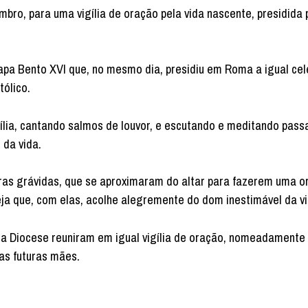
bro, para uma vigília de oração pela vida nascente, presidida 
Papa Bento XVI que, no mesmo dia, presidiu em Roma a igual ce
ólico.
gília, cantando salmos de louvor, e escutando e meditando pas
 da vida.
oras grávidas, que se aproximaram do altar para fazerem uma o
ja que, com elas, acolhe alegremente do dom inestimável da v
a Diocese reuniram em igual vigília de oração, nomeadamente
as futuras mães.