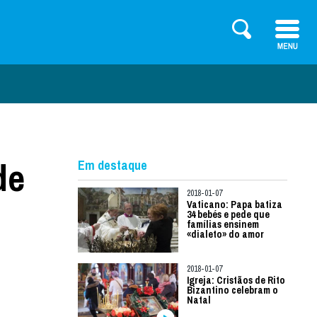
de
Em destaque
2018-01-07
Vaticano: Papa batiza
34 bebés e pede que
famílias ensinem
«dialeto» do amor
2018-01-07
Igreja: Cristãos de Rito
Bizantino celebram o
Natal