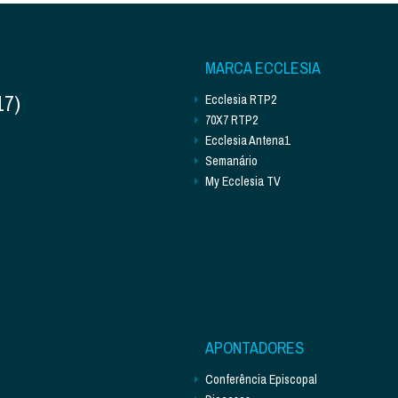
MARCA ECCLESIA
17)
Ecclesia RTP2
70X7 RTP2
Ecclesia Antena1
Semanário
My Ecclesia TV
APONTADORES
Conferência Episcopal