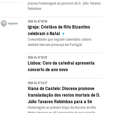
prestou homenagem ao percurso de D. Júlio Tavares
Rebimbas
2018-01-07 02:54
Igreja: Cristãos de Rito Bizantino
celebram o Natal
Comunidades que seguem calendário Juliano
também marcam presença em Portugal
2018-01-07 02:02
Lisboa: Coro da catedral apresenta
concerto de ano novo
2018-01-07 01:27
Viana do Castelo: Diocese promove
transladação dos restos mortais de D.
Júlio Tavares Rebimbas para a Sé
Homenagem ao primeiro bispo da diocese do Alto
Minho decorre no 40.º aniversário da sua criação