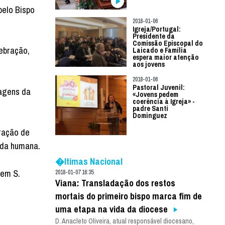
pelo Bispo
2018-01-06
Igreja/Portugal:
Presidente da
Comissão Episcopal do
lebração,
Laicado e Família
espera maior atenção
aos jovens
2018-01-06
Pastoral Juvenil:
sagens da
«Jovens pedem
coerência à Igreja» -
padre Santi
Dominguez
ração de
ida humana.
�ltimas Nacional
 em S.
2018-01-07 16:35
Viana: Transladação dos restos
mortais do primeiro bispo marca fim de
uma etapa na vida da diocese
D. Anacleto Oliveira, atual responsável diocesano,