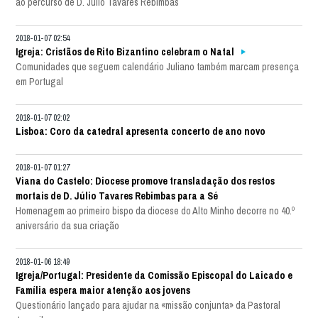
ao percurso de D. Júlio Tavares Rebimbas
2018-01-07 02:54
Igreja: Cristãos de Rito Bizantino celebram o Natal
Comunidades que seguem calendário Juliano também marcam presença
em Portugal
2018-01-07 02:02
Lisboa: Coro da catedral apresenta concerto de ano novo
2018-01-07 01:27
Viana do Castelo: Diocese promove transladação dos restos
mortais de D. Júlio Tavares Rebimbas para a Sé
Homenagem ao primeiro bispo da diocese do Alto Minho decorre no 40.º
aniversário da sua criação
2018-01-06 18:49
Igreja/Portugal: Presidente da Comissão Episcopal do Laicado e
Família espera maior atenção aos jovens
Questionário lançado para ajudar na «missão conjunta» da Pastoral