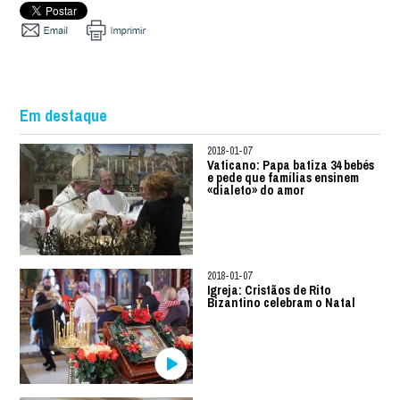
Em destaque
2018-01-07
Vaticano: Papa batiza 34 bebés
e pede que famílias ensinem
«dialeto» do amor
2018-01-07
Igreja: Cristãos de Rito
Bizantino celebram o Natal