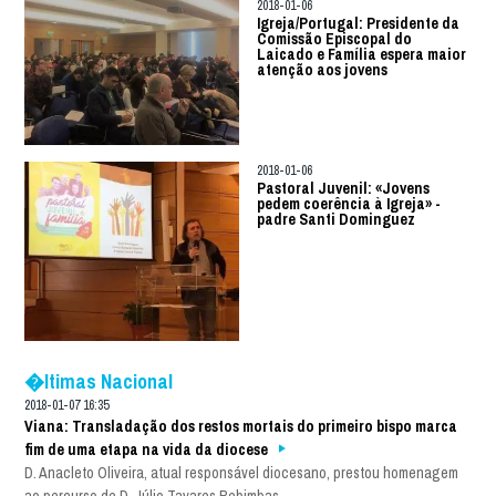
2018-01-06
Igreja/Portugal: Presidente da
Comissão Episcopal do
Laicado e Família espera maior
atenção aos jovens
2018-01-06
Pastoral Juvenil: «Jovens
pedem coerência à Igreja» -
padre Santi Dominguez
�ltimas Nacional
2018-01-07 16:35
Viana: Transladação dos restos mortais do primeiro bispo marca
fim de uma etapa na vida da diocese
D. Anacleto Oliveira, atual responsável diocesano, prestou homenagem
ao percurso de D. Júlio Tavares Rebimbas