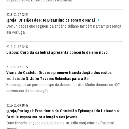
2018-01-07 02:54
Igreja: Cristãos de Rito Bizantino celebram o Natal
Comunidades que seguem calendário Juliano também marcam presença
em Portugal
2018-01-07 02:02
Lisboa: Coro da catedral apresenta concerto de ano novo
2018-01-07 01:27
Viana do Castelo: Diocese promove transladação dos restos
mortais de D. Júlio Tavares Rebimbas para a Sé
Homenagem ao primeiro bispo da diocese do Alto Minho decorre no 40.º
aniversário da sua criação
2018-01-06 18:49
Igreja/Portugal: Presidente da Comissão Episcopal do Laicado e
Família espera maior atenção aos jovens
Questionário lançado para ajudar na «missão conjunta» da Pastoral
Juvenil