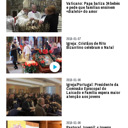
Vaticano: Papa batiza 34 bebés
e pede que famílias ensinem
«dialeto» do amor
2018-01-07
Igreja: Cristãos de Rito
Bizantino celebram o Natal
2018-01-06
Igreja/Portugal: Presidente da
Comissão Episcopal do
Laicado e Família espera maior
atenção aos jovens
2018-01-06
Pastoral Juvenil: «Jovens