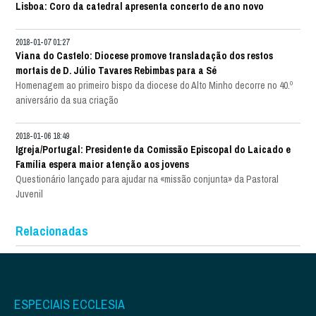
Lisboa: Coro da catedral apresenta concerto de ano novo
2018-01-07 01:27
Viana do Castelo: Diocese promove transladação dos restos
mortais de D. Júlio Tavares Rebimbas para a Sé
Homenagem ao primeiro bispo da diocese do Alto Minho decorre no 40.º
aniversário da sua criação
2018-01-06 18:49
Igreja/Portugal: Presidente da Comissão Episcopal do Laicado e
Família espera maior atenção aos jovens
Questionário lançado para ajudar na «missão conjunta» da Pastoral
Juvenil
Relacionadas
ESPECIAIS ECCLESIA