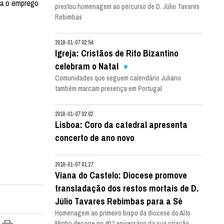
ara o emprego
prestou homenagem ao percurso de D. Júlio Tavares
Rebimbas
2018-01-07 02:54
Igreja: Cristãos de Rito Bizantino
celebram o Natal
Comunidades que seguem calendário Juliano
também marcam presença em Portugal
2018-01-07 02:02
Lisboa: Coro da catedral apresenta
concerto de ano novo
2018-01-07 01:27
Viana do Castelo: Diocese promove
transladação dos restos mortais de D.
Júlio Tavares Rebimbas para a Sé
Homenagem ao primeiro bispo da diocese do Alto
Minho decorre no 40.º aniversário da sua criação