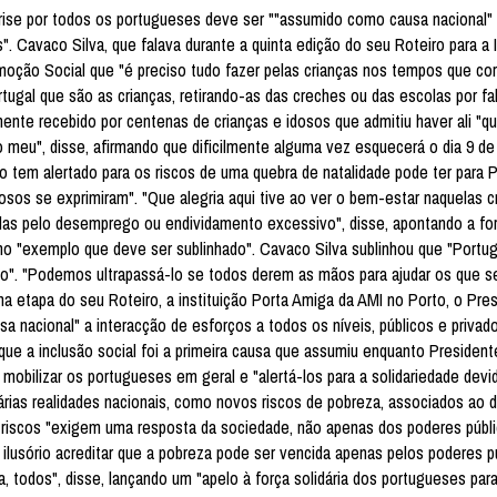
crise por todos os portugueses deve ser ""assumido como causa nacional" 
s". Cavaco Silva, que falava durante a quinta edição do seu Roteiro para a 
moção Social que "é preciso tudo fazer pelas crianças nos tempos que co
ortugal que são as crianças, retirando-as das creches ou das escolas por fa
amente recebido por centenas de crianças e idosos que admitiu haver ali "qu
ro meu", disse, afirmando que dificilmente alguma vez esquecerá o dia 9 d
tem alertado para os riscos de uma quebra de natalidade pode ter para P
sos se exprimiram". "Que alegria aqui tive ao ver o bem-estar naquelas c
adas pelo desemprego ou endividamento excessivo", disse, apontando a f
mo "exemplo que deve ser sublinhado". Cavaco Silva sublinhou que "Portug
". "Podemos ultrapassá-lo se todos derem as mãos para ajudar os que 
ima etapa do seu Roteiro, a instituição Porta Amiga da AMI no Porto, o Pre
 nacional" a interacção de esforços a todos os níveis, públicos e privado
ue a inclusão social foi a primeira causa que assumiu enquanto President
obilizar os portugueses em geral e "alertá-los para a solidariedade devi
várias realidades nacionais, como novos riscos de pobreza, associados ao
s riscos "exigem uma resposta da sociedade, não apenas dos poderes públ
 ilusório acreditar que a pobreza pode ser vencida apenas pelos poderes p
a, todos", disse, lançando um "apelo à força solidária dos portugueses p