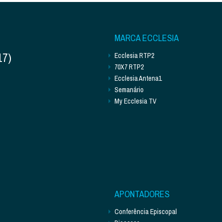
MARCA ECCLESIA
17)
Ecclesia RTP2
70X7 RTP2
Ecclesia Antena1
Semanário
My Ecclesia TV
APONTADORES
Conferência Episcopal