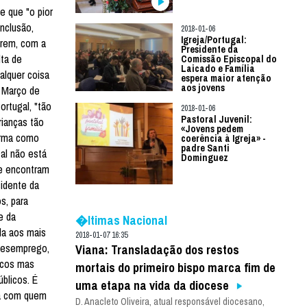
e que "o pior
Inclusão,
2018-01-06
Igreja/Portugal:
rrem, com a
Presidente da
lta de
Comissão Episcopal do
Laicado e Família
alquer coisa
espera maior atenção
aos jovens
e Março de
ortugal, "tão
2018-01-06
Pastoral Juvenil:
rianças tão
«Jovens pedem
orma como
coerência à Igreja» -
padre Santi
al não está
Dominguez
se encontram
sidente da
s, para
e da
�ltimas Nacional
da aos mais
2018-01-07 16:35
 desemprego,
Viana: Transladação dos restos
icos mas
mortais do primeiro bispo marca fim de
úblicos. É
uma etapa na vida da diocese
ara com quem
D. Anacleto Oliveira, atual responsável diocesano,