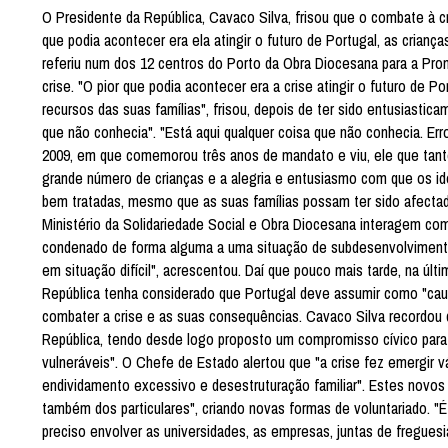
O Presidente da República, Cavaco Silva, frisou que o combate à 
que podia acontecer era ela atingir o futuro de Portugal, as criança
referiu num dos 12 centros do Porto da Obra Diocesana para a Pro
crise. "O pior que podia acontecer era a crise atingir o futuro de P
recursos das suas famílias", frisou, depois de ter sido entusiastic
que não conhecia". "Está aqui qualquer coisa que não conhecia. Er
2009, em que comemorou três anos de mandato e viu, ele que tanto 
grande número de crianças e a alegria e entusiasmo com que os ido
bem tratadas, mesmo que as suas famílias possam ter sido afect
Ministério da Solidariedade Social e Obra Diocesana interagem co
condenado de forma alguma a uma situação de subdesenvolvimento
em situação difícil", acrescentou. Daí que pouco mais tarde, na últ
República tenha considerado que Portugal deve assumir como "causa
combater a crise e as suas consequências. Cavaco Silva recordou q
República, tendo desde logo proposto um compromisso cívico para m
vulneráveis". O Chefe de Estado alertou que "a crise fez emergir 
endividamento excessivo e desestruturação familiar". Estes novo
também dos particulares", criando novas formas de voluntariado. "É
preciso envolver as universidades, as empresas, juntas de freguesi