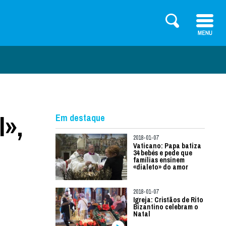
l»,
Em destaque
2018-01-07
Vaticano: Papa batiza
34 bebés e pede que
famílias ensinem
«dialeto» do amor
2018-01-07
Igreja: Cristãos de Rito
Bizantino celebram o
Natal